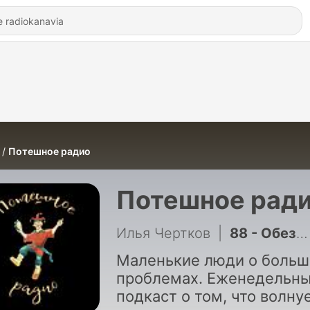
Потешное радио
Потешное рад
Илья Чертков
|
88 - Обезжиривание как экономическая политика
Маленькие люди о больш
проблемах. Еженедельн
подкаст о том, что волнуе