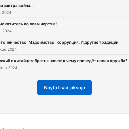
абсолютно неакадемичн
и завтра война...
двое ведущих рассужда
. 2024
безо всяких на то основа
Обратите внимание, что 
мокатитесь ко всем чертям!
многие формулировки
. 2024
покажутся оскорбительн
яточничество. Мздоимство. Коррупция. И другие традиции.
для самых разнообразны
okuu 2024
социальных групп, данны
подкаст носит
сский с китайцем братья навек: к чему приведёт новая дружба?
исключительно потешны
okuu 2024
характер и не ставит сво
целью ничего, кроме
Näytä lisää jaksoja
развлечения слушателей.
Видеоверсия "Потешное
телевидение" доступна
на
https://www.youtube.