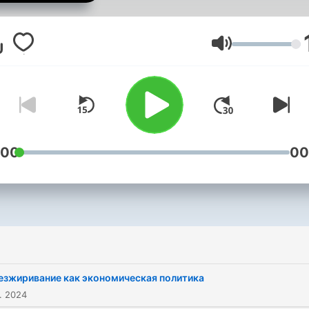
как волнует и как на этих
волнах удержаться. Раз в
неделю Павел Овсянко и
Äänenvoimakk
Илья Чертков, известные
узких кругах городские
философы, ведут беседу 
разных проблемах, кото
окружают
среднестатистического
:00
00
россиянина. Богатство и
бедность, преступность 
безработица, власть и
самоуправление, вода из
под крана и дефицит сол
для финального пениса - 
этом и о многом другом
езжиривание как экономическая политика
совершенно потешно и
. 2024