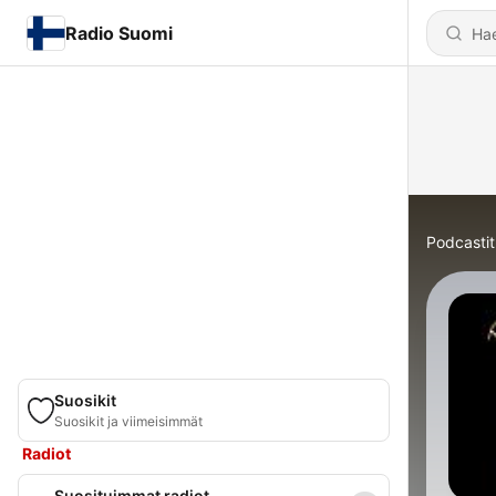
Radio Suomi
Podcastit
Suosikit
Suosikit ja viimeisimmät
Radiot
Suosituimmat radiot