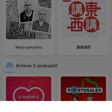
Misja specjalna
講東講西
Antena 3-podcastit