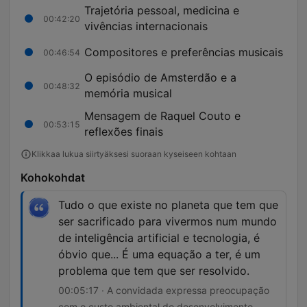
Trajetória pessoal, medicina e
00:42:20
vivências internacionais
Compositores e preferências musicais
00:46:54
O episódio de Amsterdão e a
00:48:32
memória musical
Mensagem de Raquel Couto e
00:53:15
reflexões finais
Klikkaa lukua siirtyäksesi suoraan kyseiseen kohtaan
Kohokohdat
Tudo o que existe no planeta que tem que
ser sacrificado para vivermos num mundo
de inteligência artificial e tecnologia, é
óbvio que... É uma equação a ter, é um
problema que tem que ser resolvido.
00:05:17 · A convidada expressa preocupação
com o custo ambiental do desenvolvimento