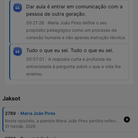
Dar aula é entrar em comunicação com a
pessoa de outra geração.
00:21:28 · Maria João Pires define o seu
propósito pedagógico como um processo de
conexão humana e não apenas instrução técnica.
Tudo o que eu sei. Tudo o que eu sei.
00:57:01 · A resposta curta e profunda da
entrevistada à pergunta sobre o que a vida lhe
ensinou.
Jaksot
-
2789
Maria João Pires
Neste episódio, a pianista Maria João Pires partilha reflexões profundas sobre a sua ligação à natureza, o impacto da tecnologia e os desafios do progresso digital na capacidade de atenção humana. A conversa explora a evolução do piano moderno, a importância da pedagogia musical como forma de conexão entre gerações e a necessidade de renovação artística constante. A entrevista percorre também a trajetória pessoal da artista, abordando temas como o isolamento decorrente da carreira, as suas vivências internacionais e o seu interesse passado pela medicina. Através de mensagens de outros músicos, como Salvador Sobral, o episódio celebra a essência da música viva e a experiência partilhada entre intérprete e público.
31 heinäk. 2026