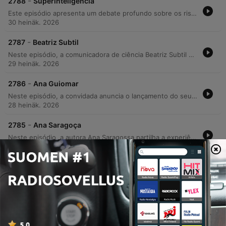
-
2788
Superinteligência
Este episódio apresenta um debate profundo sobre os riscos e o futuro da inteligência artificial, abordando desde o medo da extinção humana e a possibilidade de uma superinteligência até as implicações éticas na música e nos direitos fundamentais. Os especialistas discutem se capacidades sobre-humanas já estão presentes e como sistemas autônomos podem trazer consequências imprevisíveis para a sociedade. A conversa explora também os desafios da regulamentação, especialmente na Europa, onde o risco de uma regulação excessiva pode sufocar a inovação e causar um "suicídio industrial". O debate aborda ainda o impacto da automação no mercado de trabalho, a necessidade de literacia digital desde a infância e o potencial positivo da IA em áreas críticas como a saúde.
30 heinäk. 2026
-
2787
Beatriz Subtil
Neste episódio, a comunicadora de ciência Beatriz Subtil explora o impacto do estilo de vida moderno no nosso sistema nervoso. A conversa aborda como o excesso de prazer imediato e a facilidade de recompensa podem dessensibilizar o corpo, além de discutir o descompasso entre a nossa biologia ancestral e as rápidas mudanças tecnológicas. A discussão detalha o papel adaptativo do stress, os perigos do multitasking e a importância de estratégias de regulação para evitar que o stress agudo se torne crónico. Através de interações com ouvintes, exploram-se conceitos como a higiene do sistema nervoso e a necessidade de fechar ciclos de stress para manter a saúde mental e física.
29 heinäk. 2026
-
2786
Ana Guiomar
Neste episódio, a convidada anuncia o lançamento do seu novo videocast sobre gastronomia, 'A Que Sabe o Amor', partilhando detalhes sobre a sua trajetória profissional e experiências de viagem. A conversa explora as diferenças de comportamento entre géneros, memórias afetivas ligadas à culinária familiar e reflexões sobre celebridades portuguesas. A discussão percorre temas variados, desde o impacto da tecnologia e inteligência artificial até curiosidades sobre a cultura popular e televisão em Portugal. O episódio encerra com conversas descontraídas sobre viagens, gastronomia e anedotas sobre figuras públicas.
28 heinäk. 2026
-
2785
Ana Saragoça
Neste episódio, a autora Ana Saragossa partilha a experiência de realizar um Interrail sozinha aos 57 anos, detalhando o seu livro 'A Turista Invisível'. A conversa explora temas como a solidão, as memórias familiares e as impressões sobre viajar pela Europa e Itália. A discussão aborda ainda percalços em viagens, como alojamentos sinistros e documentos perdidos, evoluindo para reflexões profundas sobre a liberdade feminina na maturidade, dinâmicas de género e o impacto das novas tecnologias e interações culturais.
27 heinäk. 2026
Näytä lisää jaksoja
Näytä kaikki
Lisää Yhteiskunta ja kulttuuri-