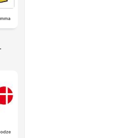
amma
-
rodze