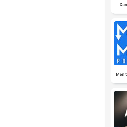
Dan
Men t