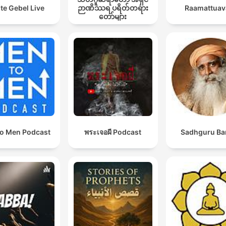
te Gebel Live
ဉာဏိဿရ ပရိတ်တရား
Raamattuav
တော်များ
o Men Podcast
พระเจอผี Podcast
Sadhguru Ba