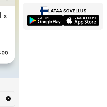
LATAA SOVELLUS
1
x
uus
وا
:00