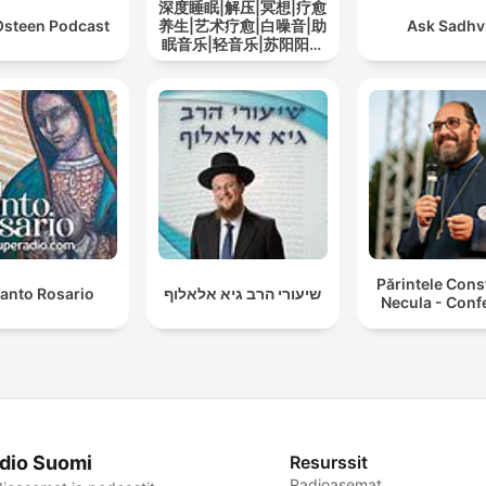
深度睡眠|解压|冥想|疗愈
Osteen Podcast
养生|艺术疗愈|白噪音|助
Ask Sadhvi
眠音乐|轻音乐|苏阳阳频
道
Părintele Cons
Santo Rosario
שיעורי הרב גיא אלאלוף
Necula - Conf
dio Suomi
Resurssit
Radioasemat