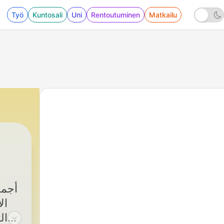
Työ
Kuntosali
Uni
Rentoutuminen
Matkailu
66 - قصص التابعين - القاضي سعيد بن بشير والحكمي بن هشام
|
علم ينتفع به
أجمل
ال
ال