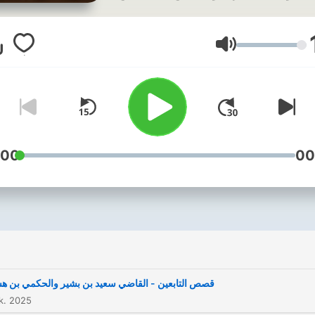
الحيوانات ،وأحداث في أزمان
ماضية لأشخاص غير الأنبياء.
تليها قصص العديد من التابعين
Äänenvoimakk
لأولياء والمواقف المشرفة التي
وقفوها في مختلف العصور
الإسلامية.
اللهم اجعل لنا بها عظة وعبرة
:00
00
وهداية.
قصص التابعين - القاضي سعيد بن بشير والحكمي بن ه
k. 2025