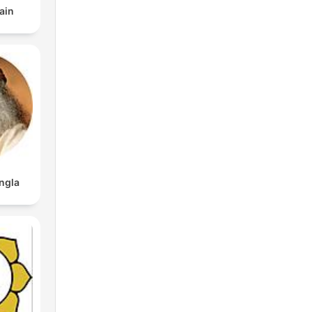
ain
ngla