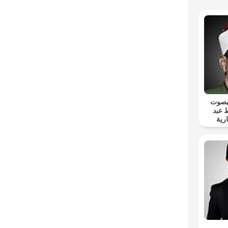
 بصوت
 عبد
رية