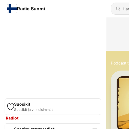
Radio Suomi
Podcastit
Suosikit
Suosikit ja viimeisimmät
Radiot
Suosituimmat radiot