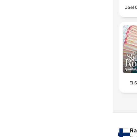
Joel 
El 
Ra