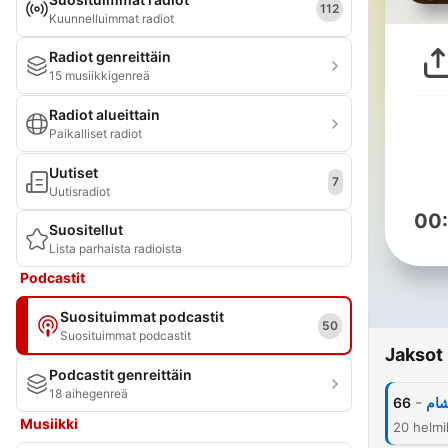
112
Kuunnelluimmat radiot
Radiot genreittäin
15 musiikkigenreä
Radiot alueittain
Paikalliset radiot
Uutiset
7
Uutisradiot
00
Suositellut
Lista parhaista radioista
Podcastit
Suosituimmat podcastit
50
Suosituimmat podcastit
Jaksot
Podcastit genreittäin
18 aihegenreä
-
66
شام
Musiikki
20 helmi