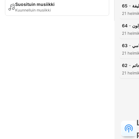
Suosituin musiikki
-
65
يفة
Kuunnelluin musiikki
21 helmi
-
64
لون
21 helmi
-
63
امي
21 helmi
-
62
اتم
21 helmi