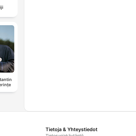
ji
tantin
erințe
Tietoja & Yhteystiedot
Tietosuojakäytäntö