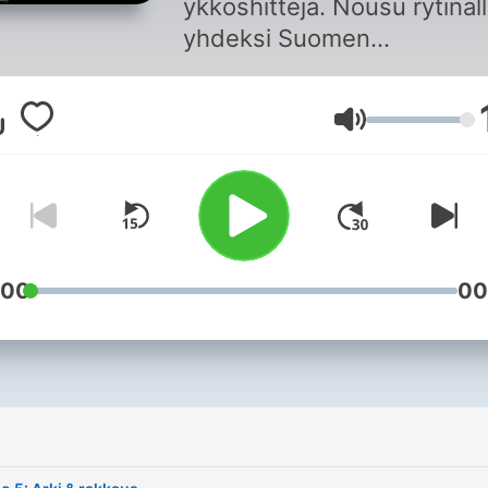
ykköshittejä. Nousu rytinäl
yhdeksi Suomen
ykkösartisteista. Julkisuutt
nettikirjoittelua, kysymyksi
Äänenvoimakk
Kuka on Rita Behm? Artisti,
biisinkirjoittaja ja oman
musiikkinsa tuottava BEH
kertoo, millaisen on ollut 
matkansa nuorten biisileiril
suursuosioon. Tämä on ”Radio
:00
00
Nova Podcast: BEHM”.
Haastattelijana Esko
Eerikäinen.