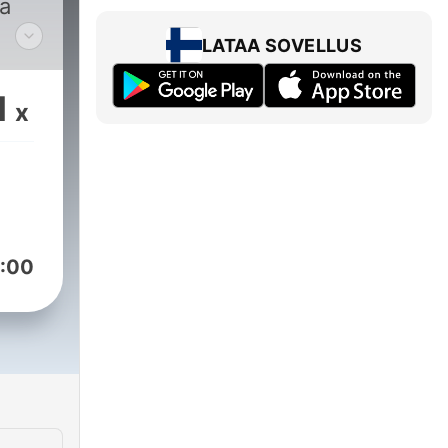
lä
LATAA SOVELLUS
a,
ä.
1
x
uus
M
hänen
tä
:00