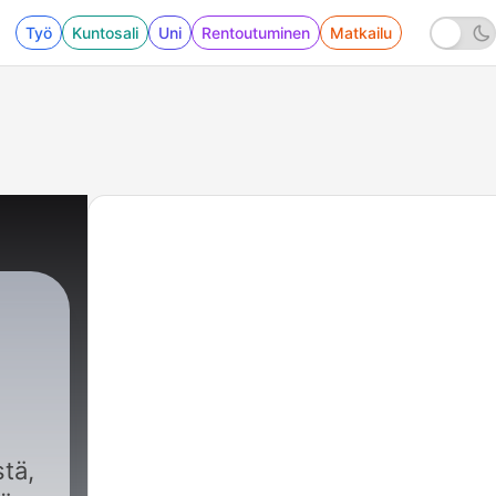
Työ
Kuntosali
Uni
Rentoutuminen
Matkailu
tä,