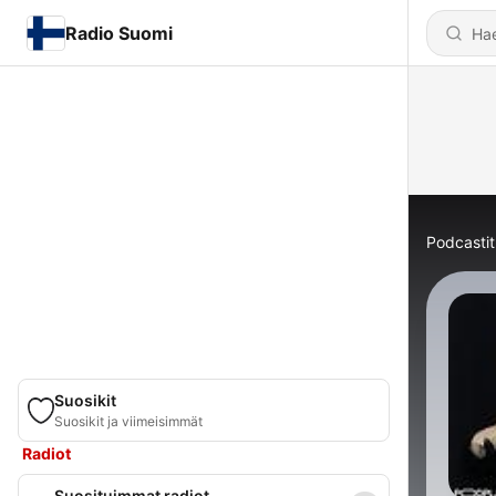
Radio Suomi
Podcastit
Suosikit
Suosikit ja viimeisimmät
Radiot
Suosituimmat radiot