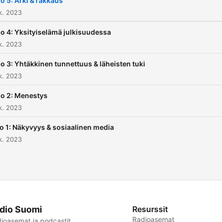
o 5: Arki & rakkaus
k. 2023
o 4: Yksityiselämä julkisuudessa
k. 2023
o 3: Yhtäkkinen tunnettuus & läheisten tuki
k. 2023
o 2: Menestys
k. 2023
o 1: Näkyvyys & sosiaalinen media
k. 2023
dio Suomi
Resurssit
Radioasemat
ioasemat ja podcastit