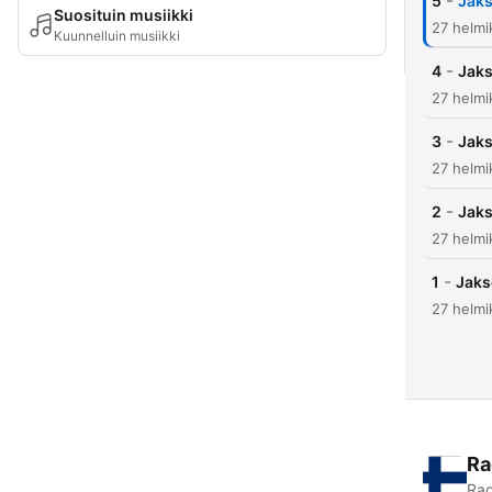
-
5
Jaks
Suosituin musiikki
27 helmi
Kuunnelluin musiikki
-
4
Jaks
27 helmi
-
3
Jaks
27 helmi
-
2
Jaks
27 helmi
-
1
Jaks
27 helmi
Ra
Rad