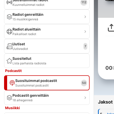
112
Kuunnelluimmat radiot
Radiot genreittäin
15 musiikkigenreä
Radiot alueittain
Paikalliset radiot
Uutiset
7
Uutisradiot
Suositellut
Lista parhaista radioista
00
Podcastit
Suosituimmat podcastit
50
Suosituimmat podcastit
Podcastit genreittäin
18 aihegenreä
Jaksot
Musiikki