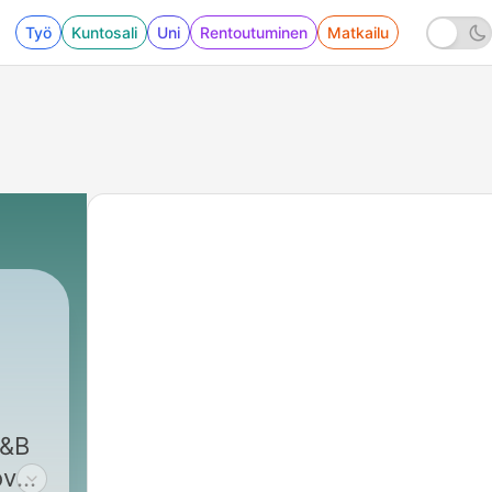
Työ
Kuntosali
Uni
Rentoutuminen
Matkailu
R&B
over