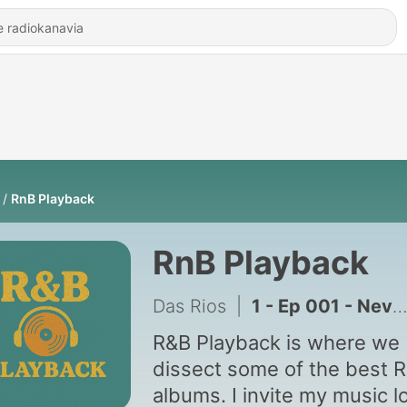
RnB Playback
RnB Playback
Das Rios
|
1 - Ep 001 - Never Say Never - Brandy
R&B Playback is where we
dissect some of the best 
albums. I invite my music l