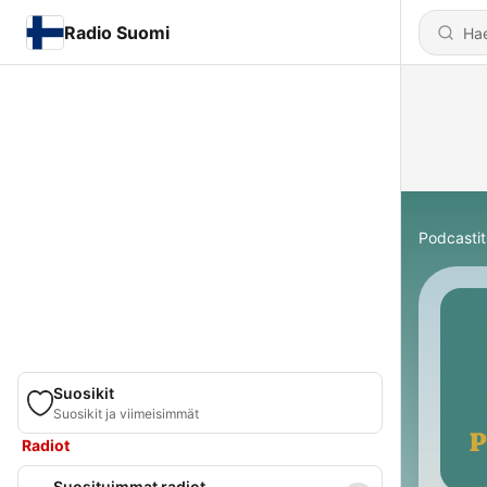
Radio Suomi
Podcastit
Suosikit
Suosikit ja viimeisimmät
Radiot
Suosituimmat radiot