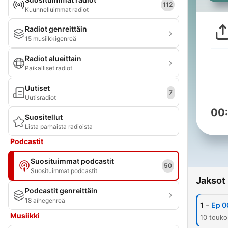
112
Kuunnelluimmat radiot
Radiot genreittäin
15 musiikkigenreä
Radiot alueittain
Paikalliset radiot
Uutiset
7
Uutisradiot
00
Suositellut
Lista parhaista radioista
Podcastit
Suosituimmat podcastit
50
Suosituimmat podcastit
Jaksot
Podcastit genreittäin
18 aihegenreä
-
1
Ep 0
Musiikki
10 touk