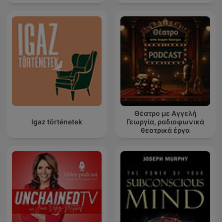
Θέατρο με Αγγελή
Igaz történetek
Γεωργία, ραδιοφωνικά
θεατρικά έργα