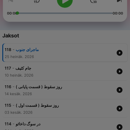
00:00
00:00
Jaksot
-
118
ماجرای جنوب
25 heinäk. 2026
-
117
جام کثیف
10 heinäk. 2026
-
116
روز سقوط ( قسمت پایانی )
14 kesäk. 2026
-
115
روز سقوط ( قسمت اول )
03 kesäk. 2026
-
114
در سوگ داخائو