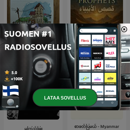
Myanmar poems
قصص الأنبياء
LATAA SOVELLUS
စာဖတ်ပြမယ် - Myanmar
မကြည်ဖြူ