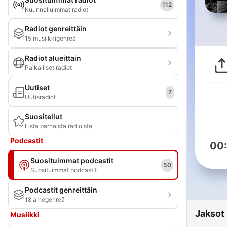
112
Kuunnelluimmat radiot
Radiot genreittäin
15 musiikkigenreä
Radiot alueittain
Paikalliset radiot
Uutiset
7
Uutisradiot
Suositellut
Lista parhaista radioista
Podcastit
00
Suosituimmat podcastit
50
Suosituimmat podcastit
Podcastit genreittäin
18 aihegenreä
Jaksot
Musiikki