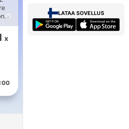
re
LATAA SOVELLUS
on
,
1
x
uus
nt.
ns
rel,
:00
 un