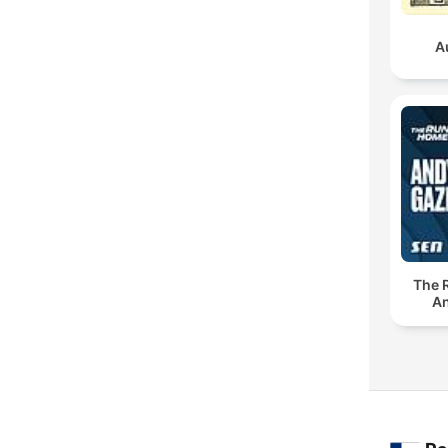
A
The 
An