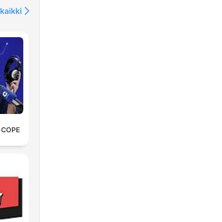
n
kaikki
m/@SafePace)
m/show/7AH8nT1CoTmV1MfhxyTl3n).
IA
e COPE
m
ail.com)
/
z