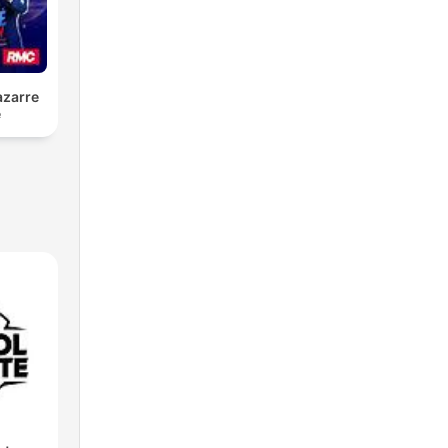
azarre
é