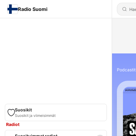
Radio Suomi
Podcastit
Suosikit
Suosikit ja viimeisimmät
Radiot
Suosituimmat radiot