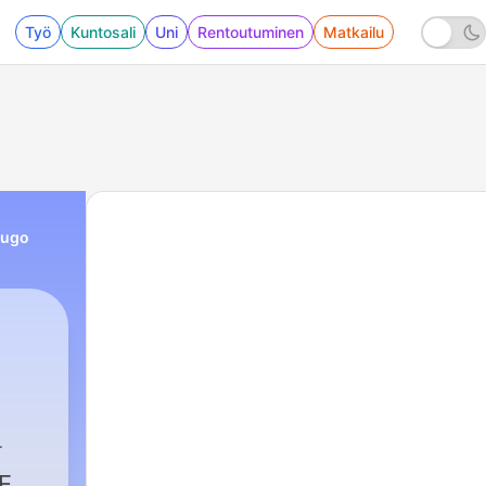
Työ
Kuntosali
Uni
Rentoutuminen
Matkailu
Hugo
E