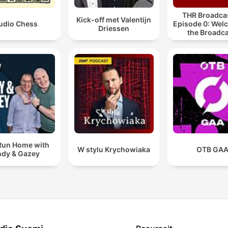
THR Broadcas
Kick-off met Valentijn
udio Chess
Episode 0: Wel
Driessen
the Broadca
Run Home with
W stylu Krychowiaka
OTB GA
dy & Gazey