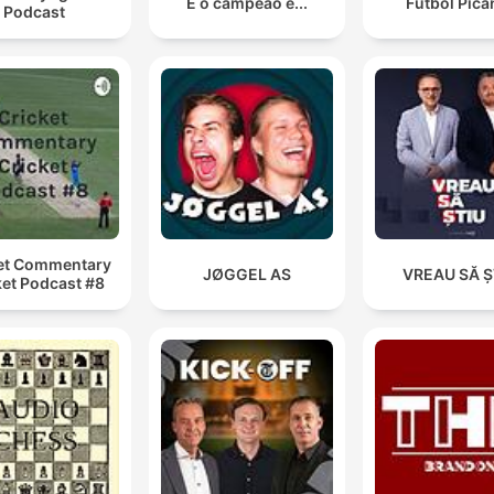
E o campeão é...
Futbol Pica
Podcast
et Commentary
JØGGEL AS
VREAU SĂ Ș
ket Podcast #8