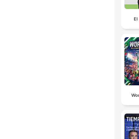
El
Wor