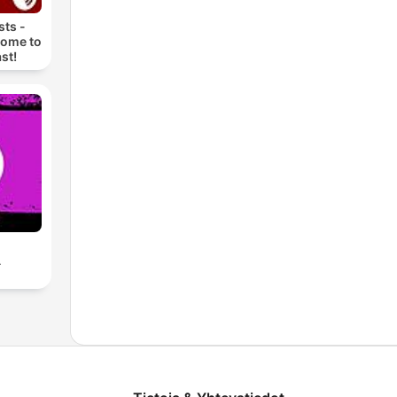
ts -
come to
st!
A