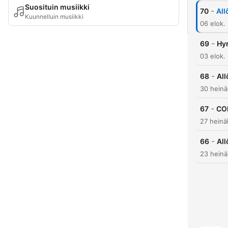
Suosituin musiikki
-
70
All
Kuunnelluin musiikki
06 elok.
-
69
Hyr
03 elok.
-
68
All
30 heinä
-
67
CO
27 heinä
-
66
All
23 heinä