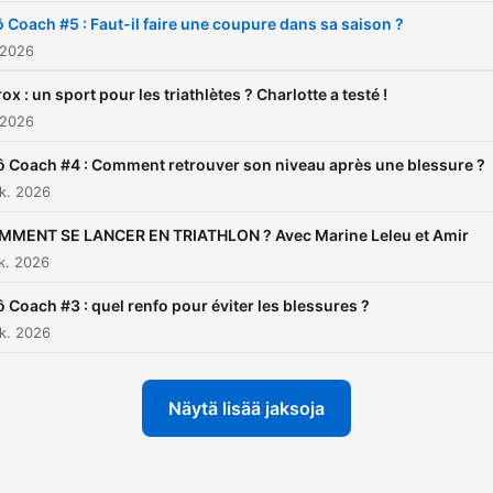
(sportifs, médecins,
ô Coach #5 : Faut-il faire une coupure dans sa saison ?
chercheurs, personnalités
 2026
publiques), des thématiqu
ox : un sport pour les triathlètes ? Charlotte a testé !
sociétales fortes (addictio
 2026
sport, alimentation, gross
ô Coach #4 : Comment retrouver son niveau après une blessure ?
et course, etc.), des écha
k. 2026
rythmés, des formats origi
comme l’interview sur tapi
MMENT SE LANCER EN TRIATHLON ? Avec Marine Leleu et Amir
k. 2026
course, et une bonne dose
camaraderie et de
ô Coach #3 : quel renfo pour éviter les blessures ?
dépassement de soi. 🎧
k. 2026
Disponible sur toutes les
plateformes audio : ICI
Näytä lisää jaksoja
(https://smartlink.ausha.co
pace-le-podcast-des-spor