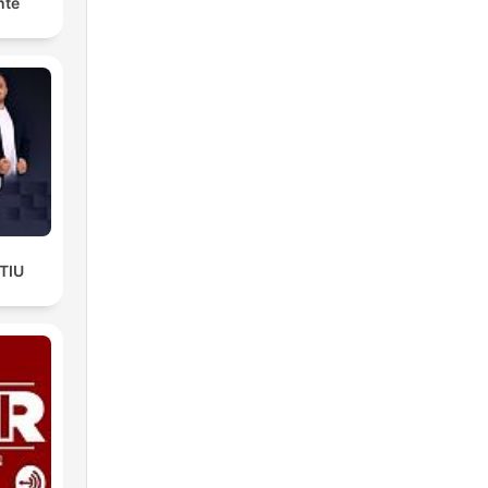
nte
TIU