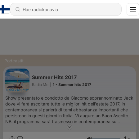
Podcastit
Summer Hits 2017
Radio Me
|
1 - Summer hits 2017
Show presentato e condotto da Giacomo soprannominato Jack
dove vi farà ascoltare tutte le migliori hit dell'estate 2017. in
contemporanea si parlerà di temi abbastanza importanti che
persistono in questi giorni in Italia. Vi auguro un Buon Ascolto.
NB. il programma sarà trasmesso in contemporanea su
Periscope.
1