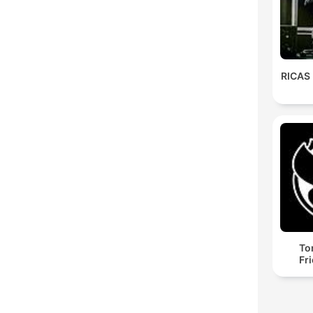
RICAS
To
Fr