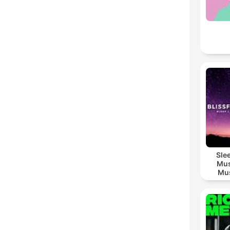
Sle
Mus
Mus
M