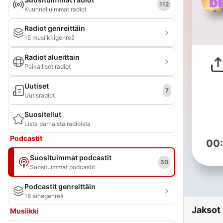
112
Kuunnelluimmat radiot
Radiot genreittäin
15 musiikkigenreä
Radiot alueittain
Paikalliset radiot
Uutiset
7
Uutisradiot
Suositellut
Lista parhaista radioista
Podcastit
00
Suosituimmat podcastit
50
Suosituimmat podcastit
Podcastit genreittäin
18 aihegenreä
Jaksot
Musiikki