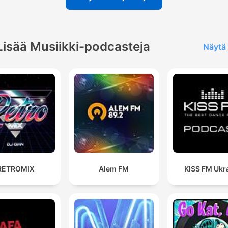
Lisää Musiikki-podcasteja
Näytä 
RETROMIX
Alem FM
KISS FM Ukr