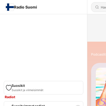
Radio Suomi
Podcastit
Suosikit
Suosikit ja viimeisimmät
Radiot
Suosituimmat radiot