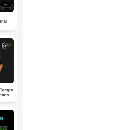
emix
dTempo
loads