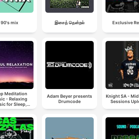
90's mix
இசைத் தென்றல்
Exclusive R
ep Meditation
Adam Beyer presents
Knight SA - Mi
ic - Relaxing
Drumcode
Sessions Up
ic for Sleep,
editation &
Relaxation