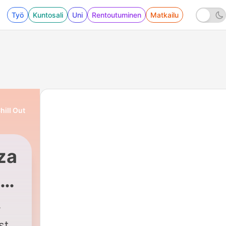
Työ
Kuntosali
Uni
Rentoutuminen
Matkailu
ill Out
za
se
st