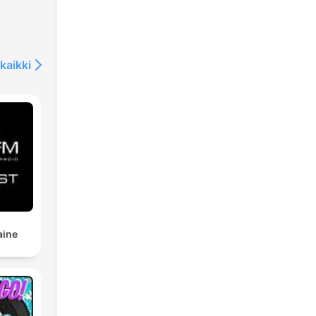
kaikki
aine