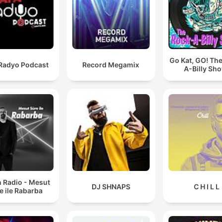
Go Kat, GO! Th
 Radyo Podcast
Record Megamix
A-Billy Sh
n Radio - Mesut
DJ SHNAPS
C H I L L
e ile Rabarba