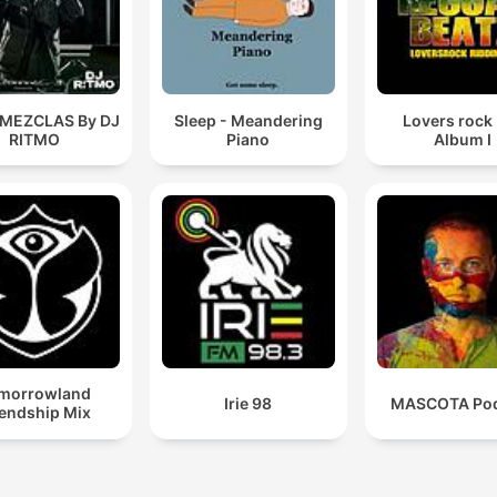
 MEZCLAS By DJ
Sleep - Meandering
Lovers rock
RITMO
Piano
Album I
morrowland
Irie 98
MASCOTA Pod
iendship Mix