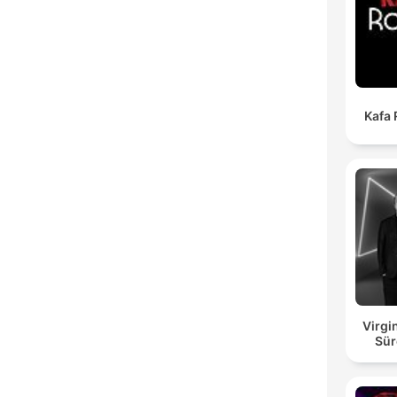
Kafa
Virgi
Sür