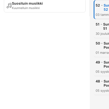
Suosituin musiikki
-
52
Su
Kuunnelluin musiikki
52
03 tamm
-
51
Sum
51
30 joulu
-
50
Su
Po
01 marra
-
49
Su
Po
05 syysk
-
48
Su
Po
05 syysk