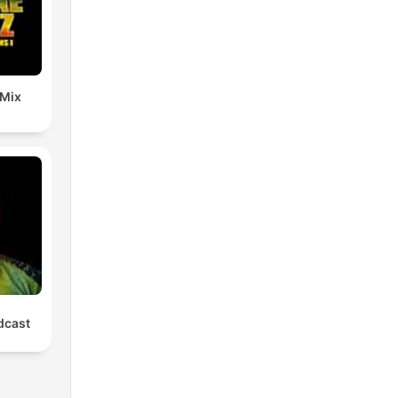
 Mix
cast