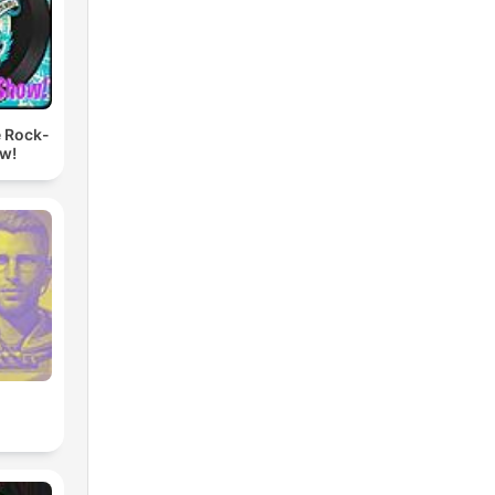
e Rock-
ow!