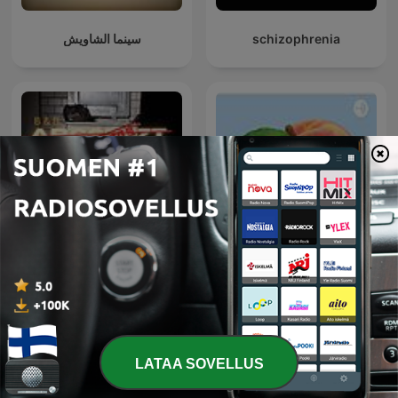
سينما الشاويش
schizophrenia
«B&B» fortgsetzt
240 Films
LATAA SOVELLUS