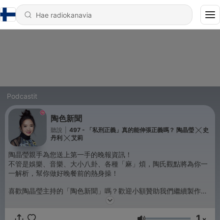
Podcastit
陶色新聞
聽說
|
497 - 「私刑正義」真的能伸張正義嗎？ 陶晶瑩 ╳ 史
丹利 ╳ 艾莉
陶晶瑩親手為您送上第一手的晚報資訊！
不管是娛樂、音樂、大小八卦、各種「麻」煩，陶氏觀點將為你一
一解析，幫你做好晚餐前的熱身操！
喜歡陶晶瑩主持的「陶色新聞」嗎？歡迎小額贊助我們繼續製作更
優質節目＞https://bit.ly/3cJKx3L
1
x