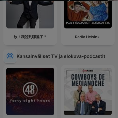
欸！我說到哪裡了？
Radio Helsinki
Kansainväliset TV ja elokuva-podcastit