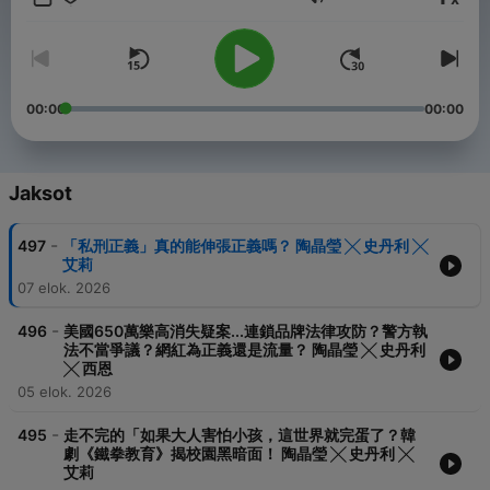
Äänenvoimakkuus
-----
▍官網：https://thehearsaytw.wixsite.com/thehearsaypodcast
▍FB：聽說（@TheHearSayChannel）
▍聯絡我們：thehearsaytw@gmail.com
00:00
00:00
Powered by
Firstory Hosting
Jaksot
-
497
「私刑正義」真的能伸張正義嗎？ 陶晶瑩 ╳ 史丹利 ╳
艾莉
07 elok. 2026
-
496
美國650萬樂高消失疑案...連鎖品牌法律攻防？警方執
法不當爭議？網紅為正義還是流量？ 陶晶瑩 ╳ 史丹利
╳ 西恩
05 elok. 2026
-
495
走不完的「如果大人害怕小孩，這世界就完蛋了？韓
劇《鐵拳教育》揭校園黑暗面！ 陶晶瑩 ╳ 史丹利 ╳
艾莉