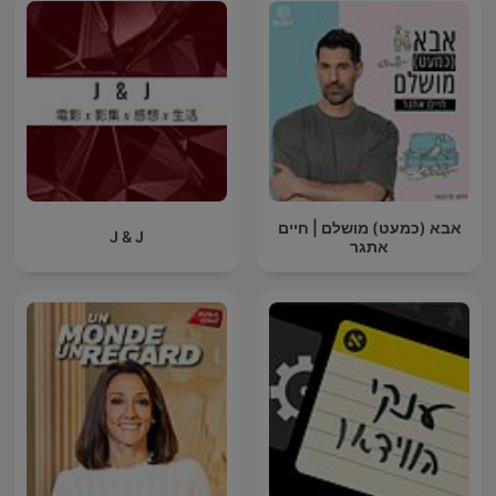
אבא (כמעט) מושלם | חיים
J & J
אתגר