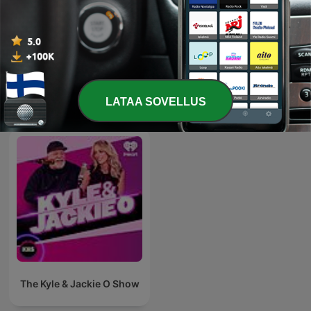
Näytä lisää jaksoja
LATAA SOVELLUS
KIIS 106.5 FM-podcastit
The Kyle & Jackie O Show