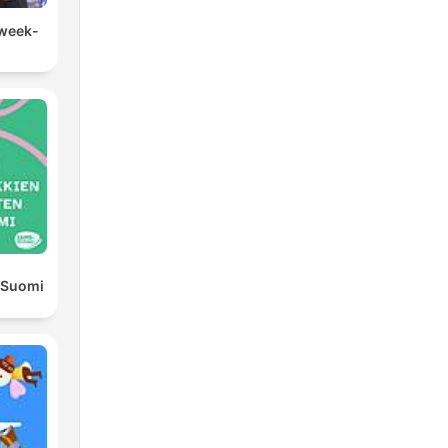
 week-
n Suomi