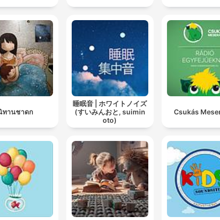
睡眠音 | ホワイトノイズ
นิทานชาดก
(すいみんおと, suimin
Csukás Mese
oto)