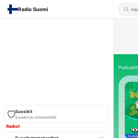
Radio Suomi
Podcastit
Suosikit
Suosikit ja viimeisimmät
Radiot
Suosituimmat radiot