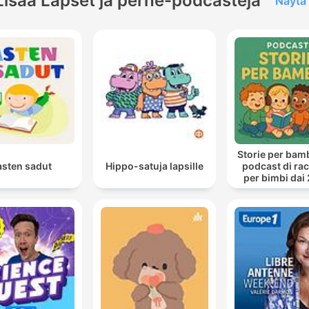
Lisää Lapset ja perhe-podcasteja
Näytä 
Storie per bambi
asten sadut
Hippo-satuja lapsille
podcast di ra
per bimbi dai 
anni