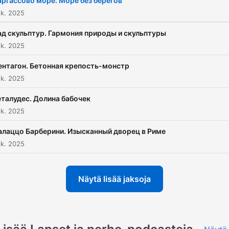
аргассово море. Море без берегов
sk. 2025
ад скульптур. Гармония природы и скульптуры
sk. 2025
ентагон. Бетонная крепость-монстр
sk. 2025
талудес. Долина бабочек
sk. 2025
алаццо Барберини. Изысканный дворец в Риме
k. 2025
Näytä lisää jaksoja