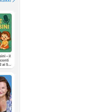
kaikki
ni – il
cconti
2 ai 5