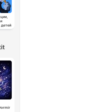
кции,
 и
 детей
it
Dormir