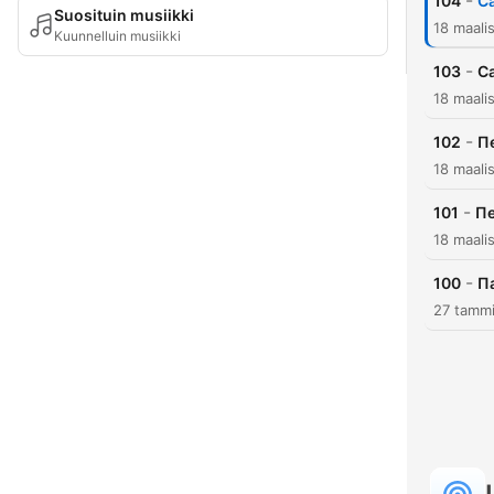
-
104
С
Suosituin musiikki
18 maali
Kuunnelluin musiikki
-
103
С
18 maali
-
102
П
18 maali
-
101
Пе
18 maali
-
100
П
27 tammi