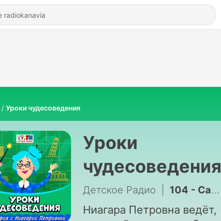
Уроки чудесоведения
Уроки
чудесоведени
Детское Радио
|
104 - Саргассово море. Море без берегов
Ниагара Петровна ведёт,