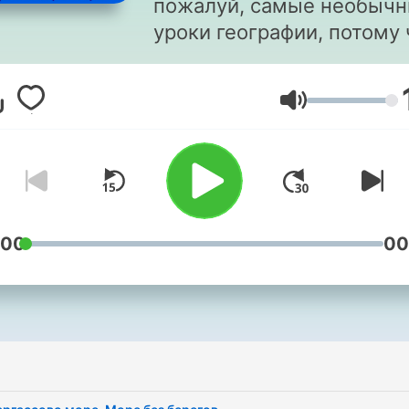
пожалуй, самые необыч
уроки географии, потому 
это – уроки чудесоведени
На них Ниагара Петровна
Äänenvoimakk
рассказывает о сказочны
местах, которые сущест
на самом деле! Дом с
привидениями, пляж в
Антарктиде, легендарны
Олимп и волшебный Золо
:00
00
камень… Слушайте «Урок
чудесоведения» и
удивляйтесь вместе с на