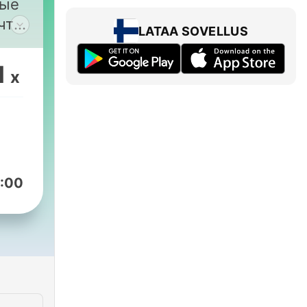
ные
что
LATAA SOVELLUS
я!
1
x
uus
х
вуют
й
той
:00
и
ми!