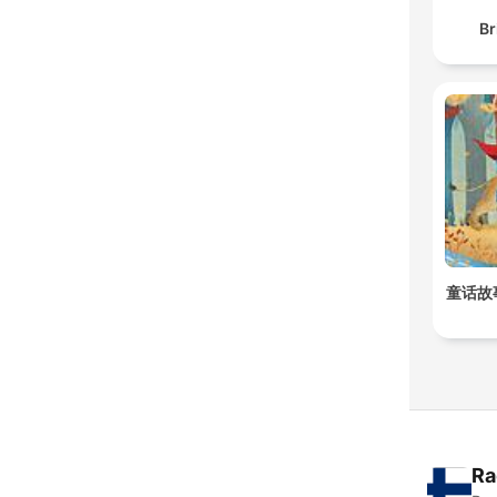
Br
童话故
Ra