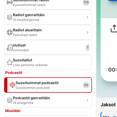
112
Kuunnelluimmat radiot
Radiot genreittäin
15 musiikkigenreä
Radiot alueittain
Paikalliset radiot
Uutiset
7
Uutisradiot
Suositellut
Lista parhaista radioista
00
Podcastit
Suosituimmat podcastit
50
Suosituimmat podcastit
Podcastit genreittäin
18 aihegenreä
Jaksot
Musiikki