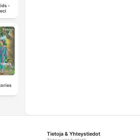
ids -
ieci
tories
Tietoja & Yhteystiedot