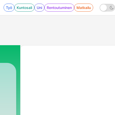
Työ
Kuntosali
Uni
Rentoutuminen
Matkailu
я