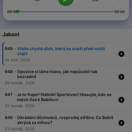
00:00
00:00
Jaksot
-
949
Vláda chystá dluh, který se snaží před voliči
utajit
05 elok. 2026
-
948
Opozice si láme hlavu, jak nepůsobit tak
bezradně
29 heinäk. 2026
-
947
Je to frajer! Státník! Sportovec! Hlasujte, kdo se
nejvíc lísá k Babišovi
25 heinäk. 2026
-
946
Okrádání důchodců, rozprodej stříbra. Co Babiš
skrývá za mlhou?
22 heinäk. 2026