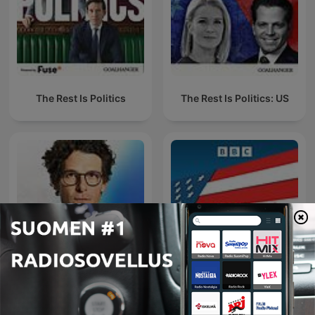
The Rest Is Politics
The Rest Is Politics: US
Connect with Jacob
Americast
Soboroff