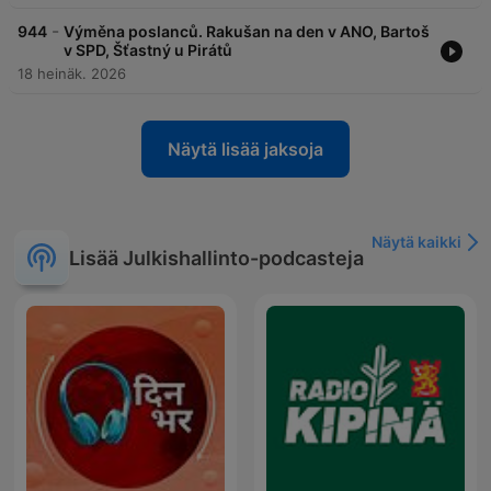
-
944
Výměna poslanců. Rakušan na den v ANO, Bartoš
v SPD, Šťastný u Pirátů
18 heinäk. 2026
Näytä lisää jaksoja
Näytä kaikki
Lisää Julkishallinto-podcasteja