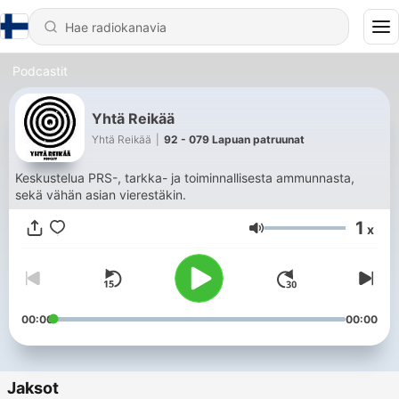
Podcastit
Yhtä Reikää
Yhtä Reikää
|
92 - 079 Lapuan patruunat
Keskustelua PRS-, tarkka- ja toiminnallisesta ammunnasta,
sekä vähän asian vierestäkin.
1
x
Äänenvoimakkuus
00:00
00:00
Jaksot