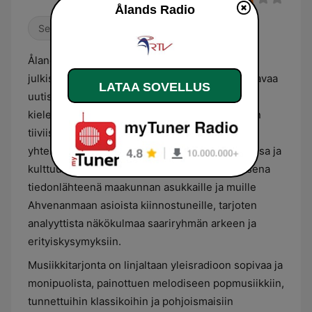
Ålands Radio
Sekalainen
Ålands Radio on Ahvenanmaan maakunnallinen
julkisen palvelun radiokanava, joka tarjoaa kattavaa
LATAA SOVELLUS
uutis- ja ajankohtaissisältöä pääasiassa ruotsin
kielellä. Kanavan toimituksellinen painopiste on
tiiviisti paikallisissa aiheissa, kuten saariston
yhteiskunnallisessa päätöksenteossa, taloudessa ja
kulttuurielämässä. Ohjelmisto toimii ensisijaisena
tiedonlähteenä maakunnan asukkaille ja muille
Ahvenanmaan asioista kiinnostuneille, tarjoten
analyyttista näkökulmaa saariryhmän arkeen ja
erityiskysymyksiin.
Musiikkitarjonta on linjaltaan yleisradioon sopivaa ja
monipuolista, painottuen melodiseen popmusiikkiin,
tunnettuihin klassikoihin ja pohjoismaisiin