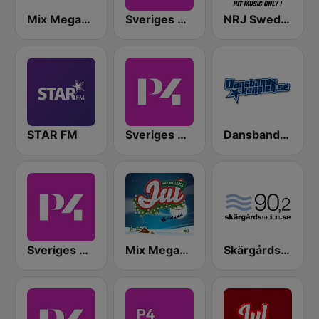
Mix Megapol Göteborg
Sveriges Radio P4 Göteborg
NRJ Sweden
STAR FM
Sveriges Radio P4 Väst
Dansbandskanalen
Sveriges Radio P4 Skaraborg
Mix Megapol Jul
Skärgårdsradion