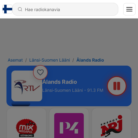
Asemat
Länsi-Suomen Lääni
Ålands Radio
Ålands Radio
Länsi-Suomen Lääni - 91.3 FM