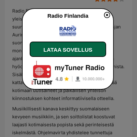
Radio Finlandia on suomenkielinen
Radio Finlandia
yleisradiokanava, jonka ohjelmistotarjonta on
suunnattu erityisesti ulkosuomalaisille ja Espanjan
Aurinkorannikon alueella oleskeleville
suomalaisille. Kanavan formaatti painottuu
LATAA SOVELLUS
monipuoliseen puhesisältöön, joka sisältää
ajankohtaisia uutisia, paikallisia tiedotteita sekä
hyödyllistä tietoa alueen palveluista ja tapahtumista.
Sisältö on suunniteltu tarjoamaan kuulijoilleen
kattava suomenkielinen tietolähde, joka yhdistää
kotimaan uutisaiheet ja paikallisen yhteisön
kiinnostuksen kohteet informatiivisella otteella.
Musiikillisesti kanava keskittyy suomalaiseen
kevyeen musiikkiin, ja sen soittolistat koostuvat
laajasti kotimaisesta popista sekä perinteisestä
iskelmästä. Ohjelmavirta yhdistelee tunnettuja