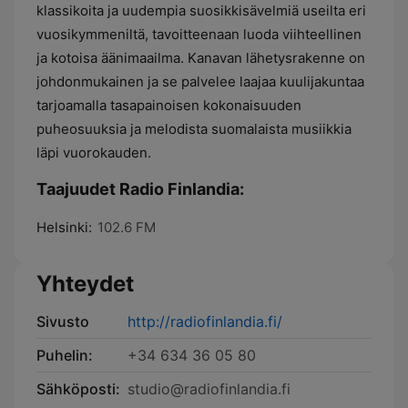
klassikoita ja uudempia suosikkisävelmiä useilta eri
vuosikymmeniltä, tavoitteenaan luoda viihteellinen
ja kotoisa äänimaailma. Kanavan lähetysrakenne on
johdonmukainen ja se palvelee laajaa kuulijakuntaa
tarjoamalla tasapainoisen kokonaisuuden
puheosuuksia ja melodista suomalaista musiikkia
läpi vuorokauden.
Taajuudet Radio Finlandia:
Helsinki:
102.6 FM
Yhteydet
Sivusto
http://radiofinlandia.fi/
Puhelin:
+34 634 36 05 80
Sähköposti:
studio@radiofinlandia.fi