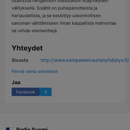
osallistua hengellisiin tilaisuuksiin etäyhteyden
välityksellä. Sisältö on puhepainotteista ja
hartaudellista, ja se keskittyy uskonnollisen
sanoman välittämiseen ilman kaupallista mainontaa
tai viihde-elementtejä.
Yhteydet
Sivusto
http://www.kempeleenrauhanyhdistys.fi/
Päivitä nämä radiotiedot
Jaa
Facebook
X
Radio Suomi