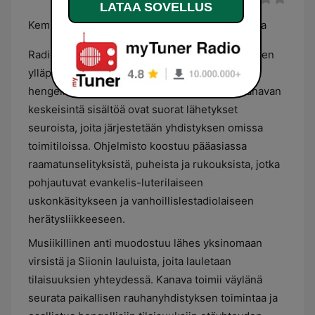
LATAA SOVELLUS
Kempeleen rauhanyhdistyksen nettiradiokanava
Radio Kempele on Kempeleen rauhanyhdistyksen
ylläpitämä verkkoradiokanava, joka välittää
hengellistä ohjelmaa ja kristillistä sisältöä. Kanavan
keskeisintä sisältöä ovat suorat lähetykset
seuroista, joita järjestetään yhdistyksen omissa
toimitiloissa. Ohjelmisto koostuu pääasiassa
raamatunselityksistä, puheista ja rukouksista, jotka
pohjautuvat evankelis-luterilaiseen
uskonkäsitykseen ja vanhoillislestadiolaiseen
herätysliikkeeseen.
Musiikillinen anti muodostuu lähes yksinomaan
virsistä ja Siionin lauluista, joita lauletaan
tilaisuuksien yhteydessä. Kanava toimii väylänä
seurata paikallisen rauhanyhdistyksen toimintaa ja