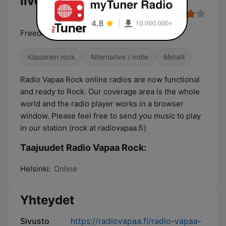
livenä
Freedom of Rock
Klassinen rock
Alternative / Indie
Metalli
Radio Vapaa Rock online radios are now functional
and ready to Rock. Our coverage area is the whole
world and the radio player works in a browser
window. Please feel free to send you music to play
in our station (rock at radiovapaa.fi)
Taajuudet Radio Vapaa Rock:
Helsinki:
Online
Yhteydet
Sivusto
https://radiovapaa.fi/radio-vapaa-