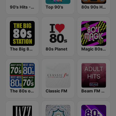
90's Hits - Hits Radio
Top 90's
80s 90s Hits Radio
The Big 80s Station
80s Planet
Magic 80s Florida
The 80s on the 80s
Classic FM
Beam FM - Adult Hits