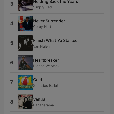
Holding Back the Years
3
Simply Red
Never Surrender
4
Corey Hart
Finish What Ya Started
5
Van Halen
Heartbreaker
6
Dionne Warwick
Gold
7
Spandau Ballet
Venus
8
Bananarama