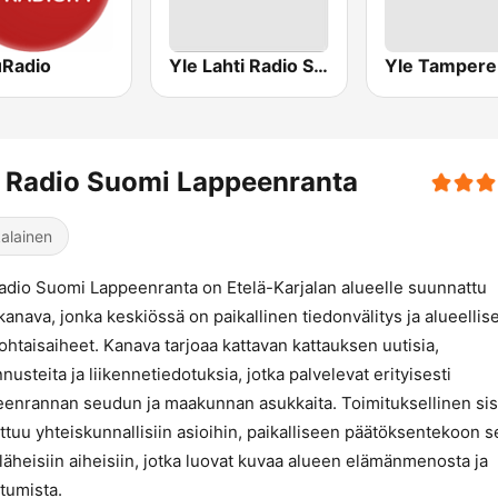
uRadio
Yle Lahti Radio Suomi
 Radio Suomi Lappeenranta
alainen
adio Suomi Lappeenranta on Etelä-Karjalan alueelle suunnattu
kanava, jonka keskiössä on paikallinen tiedonvälitys ja alueellis
ohtaisaiheet. Kanava tarjoaa kattavan kattauksen uutisia,
nusteita ja liikennetiedotuksia, jotka palvelevat erityisesti
enrannan seudun ja maakunnan asukkaita. Toimituksellinen sis
ttuu yhteiskunnallisiin asioihin, paikalliseen päätöksentekoon s
läheisiin aiheisiin, jotka luovat kuvaa alueen elämänmenosta ja
tumista.