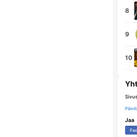
8
9
10
Yh
Sivu
Päivi
Jaa
Fa