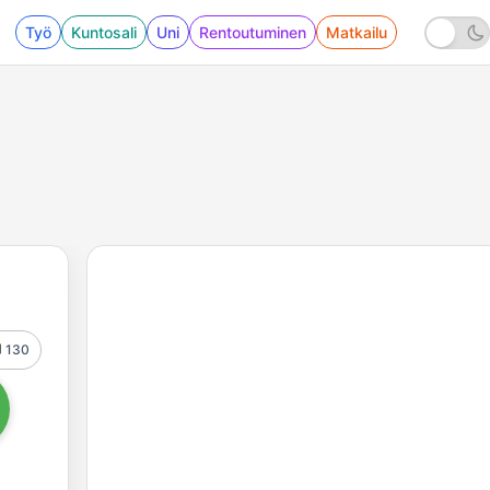
Työ
Kuntosali
Uni
Rentoutuminen
Matkailu
130