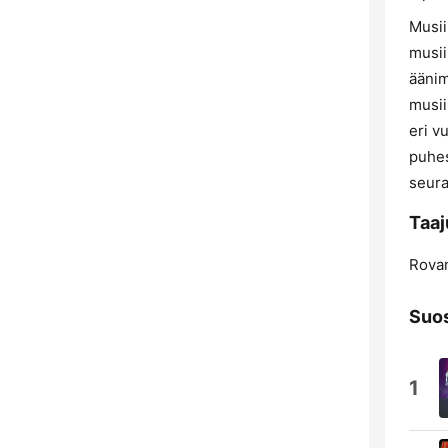
Musii
musii
äänim
musii
eri v
puhes
seura
Taaj
Rovan
Suos
1