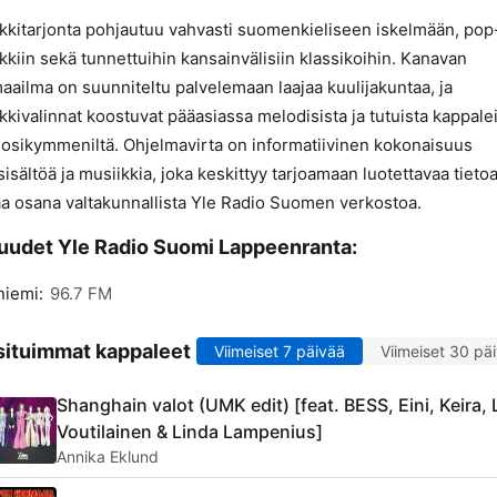
kkitarjonta pohjautuu vahvasti suomenkieliseen iskelmään, pop
kkiin sekä tunnettuihin kansainvälisiin klassikoihin. Kanavan
aailma on suunniteltu palvelemaan laajaa kuulijakuntaa, ja
kkivalinnat koostuvat pääasiassa melodisista ja tutuista kappale
uosikymmeniltä. Ohjelmavirta on informatiivinen kokonaisuus
isältöä ja musiikkia, joka keskittyy tarjoamaan luotettavaa tietoa
a osana valtakunnallista Yle Radio Suomen verkostoa.
uudet Yle Radio Suomi Lappeenranta:
iemi:
96.7 FM
ituimmat kappaleet
Viimeiset 7 päivää
Viimeiset 30 pä
Shanghain valot (UMK edit) [feat. BESS, Eini, Keira,
Voutilainen & Linda Lampenius]
Annika Eklund