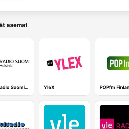
vät asemat
Yle Radio Suomi Helsinki
YleX
POPfm Finla