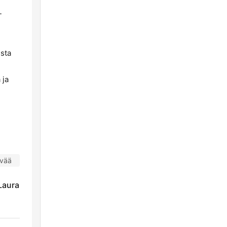
-
ista
 ja
ivää
 Laura