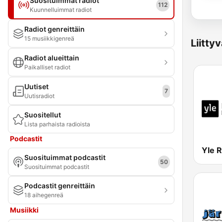
Suosituimmat radiot
112
Kuunnelluimmat radiot
Radiot genreittäin
15 musiikkigenreä
Liitty
Radiot alueittain
Paikalliset radiot
Uutiset
7
Uutisradiot
Suositellut
Lista parhaista radioista
Podcastit
Suosituimmat podcastit
50
Suosituimmat podcastit
Podcastit genreittäin
18 aihegenreä
Musiikki