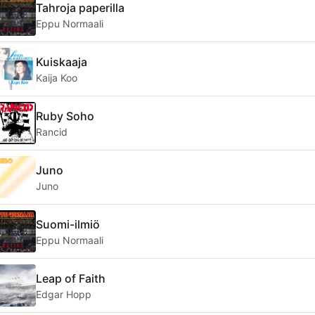
Tahroja paperilla
Eppu Normaali
Kuiskaaja
Kaija Koo
Ruby Soho
Rancid
Juno
Juno
Suomi-ilmiö
Eppu Normaali
Leap of Faith
Edgar Hopp