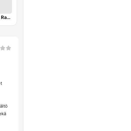
Yle Tampere Radio
et
ältö
ekä