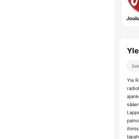
Joul
Yle
Sek
Yle R
radio
ajank
sääen
Lappe
paino
ihmis
tapah