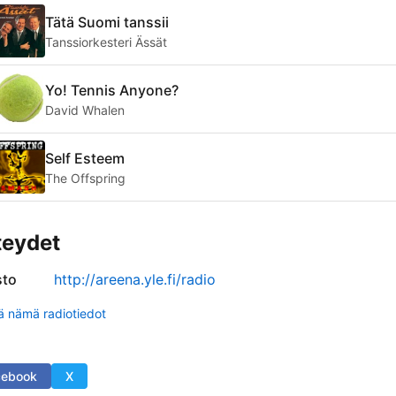
Tätä Suomi tanssii
Tanssiorkesteri Ässät
Yo! Tennis Anyone?
David Whalen
Self Esteem
The Offspring
teydet
sto
http://areena.yle.fi/radio
tä nämä radiotiedot
cebook
X