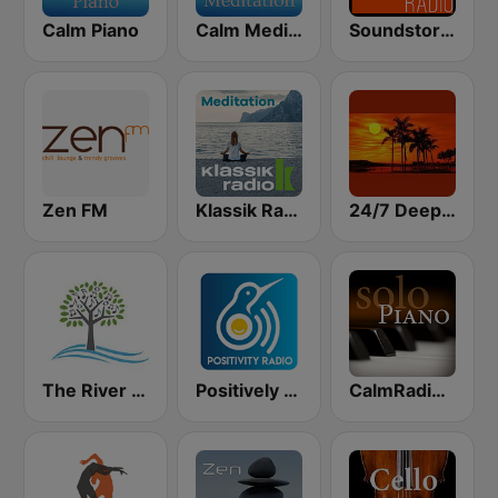
Calm Piano
Calm Meditation
Soundstorm - Relax and Chillout
Zen FM
Klassik Radio Meditation
24/7 Deep Sleep Music Relaxing Music Insomnia Sleep Relaxing Music Study Sleep Meditation
The River of Calm
Positively Meditation
CalmRadio.com - Solo Piano