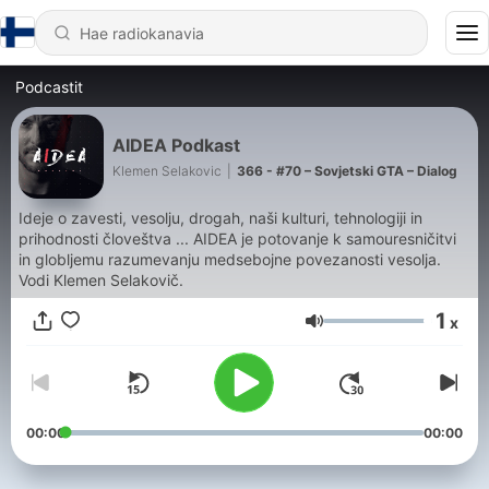
Podcastit
AIDEA Podkast
Klemen Selakovic
|
366 - #70 – Sovjetski GTA – Dialog
Ideje o zavesti, vesolju, drogah, naši kulturi, tehnologiji in
prihodnosti človeštva ... AIDEA je potovanje k samouresničitvi
in globljemu razumevanju medsebojne povezanosti vesolja.
Vodi Klemen Selakovič.
1
x
Äänenvoimakkuus
00:00
00:00