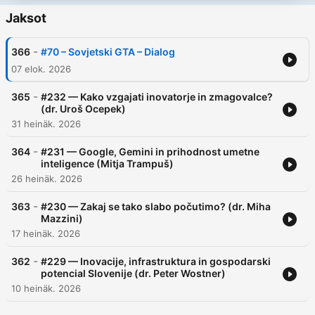
Jaksot
-
366
#70 – Sovjetski GTA – Dialog
07 elok. 2026
-
365
#232 — Kako vzgajati inovatorje in zmagovalce?
(dr. Uroš Ocepek)
31 heinäk. 2026
-
364
#231 — Google, Gemini in prihodnost umetne
inteligence (Mitja Trampuš)
26 heinäk. 2026
-
363
#230 — Zakaj se tako slabo počutimo? (dr. Miha
Mazzini)
17 heinäk. 2026
-
362
#229 — Inovacije, infrastruktura in gospodarski
potencial Slovenije (dr. Peter Wostner)
10 heinäk. 2026