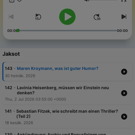
x
Podcast-Abo 4 Wochen gratis unter www.zeit.de/podcastabo
Äänenvoimakkuus
Neben unserem unendlichen Podcast gibt es in der ZEIT und
auf zeit.de noch einiges mehr zu entdecken. Jetzt 4 Wochen
kostenlos testen unter www.zeit.de/allesgesagt-abo
00:00
00:00
Jaksot
-
143
Maren Kroymann, was ist guter Humor?
30 heinäk. 2026
-
142
Lavinia Heisenberg, müssen wir Einstein neu
denken?
Thu, 2 Jul 2026 03:55:00 +0000
-
141
Sebastian Fitzek, wie schreibt man einen Thriller?
(Teil 2)
18 kesäk. 2026
-
130
Ankündigung: Archiv und Bonusfolgen von