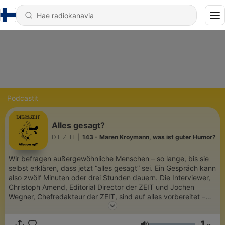
Podcastit
Alles gesagt?
DIE ZEIT
|
143 - Maren Kroymann, was ist guter Humor?
Wir befragen außergewöhnliche Menschen – so lange, bis sie
selbst erklären, dass jetzt “alles gesagt” sei. Ein Gespräch kann
also zwölf Minuten oder drei Stunden dauern. Die Interviewer,
Christoph Amend, Editorial Director der ZEIT und Jochen
Wegner, Chefredakteur der ZEIT, sind auf alles vorbereitet –
und haben hunderte Fragen und meistens auch ein paar Spiele
für ihren Gast dabei. Mehr hören? Dann testen Sie jetzt unser
1