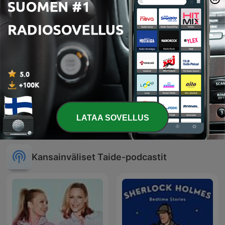
LATAA SOVELLUS
Myanmar poems
Persian night story
Kansainväliset Taide-podcastit