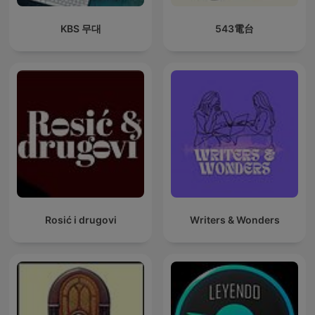
KBS 무대
543電台
Rosić i drugovi
Writers & Wonders