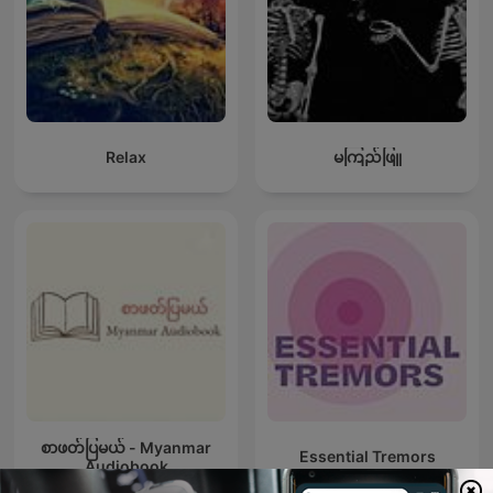
Relax
မကြည်ဖြူ
စာဖတ်ပြမယ် - Myanmar
Essential Tremors
Audiobook