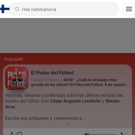
Podcastit
El Pulso del Fútbol
Caracol Pódcast
|
4209 - ¿Cuál es el equipo más
grande de los chicos? El Pulso del Fútbol, 6 de agosto
del 2026
Historias, debates y polémicas sobre las últimas noticias del
mundo del fútbol. Con
César Augusto Londoño
y
Steven
Arce.
Escriba sus preguntas y comentarios a:
elpulso@caracol.com.co
1