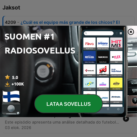
Jaksot
-
4209
¿Cuál es el equipo más grande de los chicos? El
Pulso del Fútbol, 6 de agosto del 2026
En este episodio, los presentadores celebran el cumpleaños de Bogotá y analizan el mercado de fichajes internacional y local, incluyendo movimientos de jugadores como Rodri al Barcelona y la llegada de Yán Poveda a Atlético Nacional. También se debate sobre posibles entrenadores para el Real Madrid y se rinde homenaje a futbolistas bogotanos históricos como Camilo Vargas. El programa profundiza en el análisis arbitral del partido entre América y Once Caldas, destacando polémicas expulsiones. Finalmente, se discuten las inversiones de River Plate, la actualidad de la Selección Colombia bajo la gestión de Lorenzo y la tensión política entre la UEFA y la FIFA respecto a las competencias mundiales.
06 elok. 2026
-
4208
¿Cree en este Millonarios? El Pulso del Fútbol,
5 de agosto del 2026
O episódio inicia com uma homenagem a Alfonso Lizarasso e reflexões sobre o medo, seguido por debates sobre transferências de jogadores e críticas a declarações racistas de um ex-árbitro. A discussão aborda os desafios do futebol colombiano, incluindo a necessidade de valorizar jovens talentos e denúncias de corrupção em categorias de base. A análise prossegue com questões jurídicas e disciplinares no esporte, confrontando regulamentos da FIFA com direitos trabalhistas. O programa encerra analisando o desempenho técnico de equipes como Medellín e Millonarios, focando em aspectos táticos e atuações individuais.
05 elok. 2026
-
4207
¿Jugar con # 10 o jugar sin él? El Pulso del
Fútbol, 4 de agosto del 2026
El episodio inicia con una reflexión sobre la filosofía de vida y la importancia de la tranquilidad, para luego abordar la detención del exfutbolista Diego Serna en Estados Unidos. El debate central se enfoca en la Selección Colombia, analizando la convocatoria de jugadores como Quintero y James, las propuestas tácticas para el mediocampo y el potencial de delanteros como Jhon Durán frente a otros referentes. Asimismo, se discuten polémicas internacionales relacionadas con la FIFA, incluyendo acusaciones de chantaje contra Gianni Infantino y la crisis de liderazgo en la organización. El programa concluye analizando transferencias de jugadores, el valor de mercado de figuras como Vinicius Junior y el panorama del fútbol colombiano con equipos como Bucaramanga y Millonarios.
04 elok. 2026
LATAA SOVELLUS
-
4206
¿Qué refuerzos iniciaron mejor en la Liga? El
Pulso del Fútbol, 3 de agosto de 2026
Este episódio apresenta uma análise detalhada do futebol colombiano, abordando desde a goleada do América de Cali até as polêmicas de arbitragem e o uso do VAR. Os apresentadores discutem o desempenho de jogadores da seleção colombiana, com foco na ascensão de Jason Guzmán e críticas às convocações baseadas em histórico passado. A discussão estende-se à análise de partidas entre Millonarios, Junior, Santa Fe e 11 Caldas, além de avaliar talentos individuais como Martegani e Contreras. O debate encerra abordando rumores sobre David Beckham na FIFA e as implicações financeiras da expansão do Mundial.
03 elok. 2026