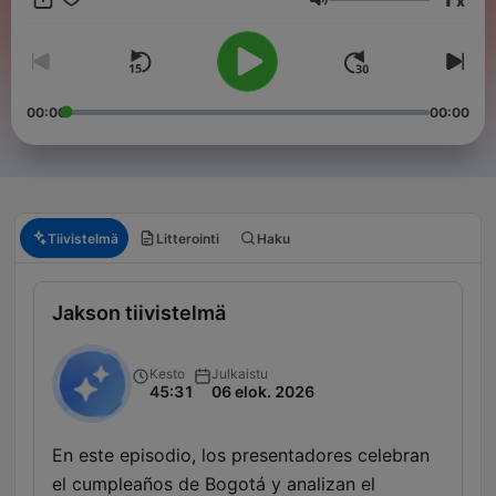
x
Äänenvoimakkuus
00:00
00:00
Tiivistelmä
Litterointi
Haku
Jakson tiivistelmä
Kesto
Julkaistu
45:31
06 elok. 2026
En este episodio, los presentadores celebran
el cumpleaños de Bogotá y analizan el