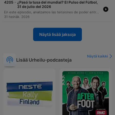
-
4205
¿Pasó la tusa del mundial? El Pulso del Fútbol,
31 de julio del 2026
En este episodio, analizamos las tensiones de poder entre la FIFA y la UEFA ante la propuesta de inversión privada y el impacto de la comercialización en la gobernanza global. También abordamos la saturación del calendario deportivo y su efecto en los jugadores. El programa recorre la actualidad del fútbol internacional y local, desde el ranking mundial de ligas según Opta hasta las polémicas demandas por alineación indebida en Colombia. Además, rendimos homenaje a Franco Baresi y comentamos las últimas noticias sobre transferencias y resultados de equipos como Atlético Nacional, Real Madrid y Once Caldas.
31 heinäk. 2026
Näytä lisää jaksoja
Näytä kaikki
Lisää Urheilu-podcasteja