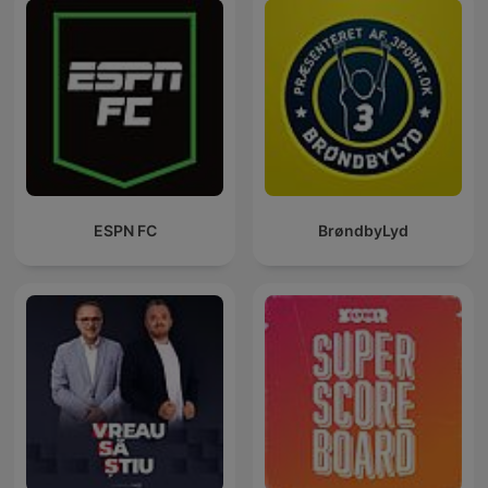
ESPN FC
BrøndbyLyd