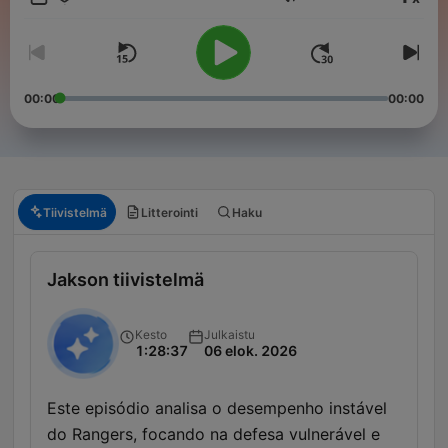
Äänenvoimakkuus
00:00
00:00
Tiivistelmä
Litterointi
Haku
Jakson tiivistelmä
Kesto
Julkaistu
1:28:37
06 elok. 2026
Este episódio analisa o desempenho instável
do Rangers, focando na defesa vulnerável e