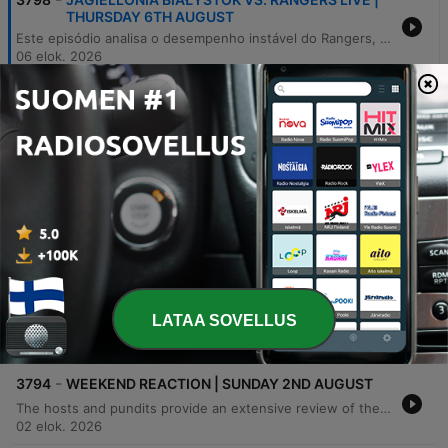
THURSDAY 6TH AUGUST
Este episódio analisa o desempenho instável do Rangers, focando na defesa vulnerável e nas mudanças táticas de Derek McInnes sob crescente pressão. Os comentaristas debatem a falta de criatividade no ataque, as dificuldades de integração de novos jogadores e o impacto severo de lesões no elenco. A discussão estende-se ao cenário do futebol escocês, abordando as necessidades de recrutamento do Celtic, a crise no Hearts e os desafios enfrentados por clubes como Motherwell e Hibs em competições europeias. O debate também explora a pressão das redes sociais sobre treinadores e a gestão financeira necessária para manter a competitividade.
06 elok. 2026
-
3797
RANGERS SIGN WINGER DAISUKE YOKOTA |
WEDNESDAY 5TH AUGUST
The Clyde 1 Super Scoreboard explores the landscape of Scottish football ahead of European qualifiers, focusing on the transfer activities and squad depth of Rangers, Celtic, and Motherwell. The panel discusses Rangers' recent signing of Daisuke Yokota and the risks associated with player rotation, while critiquing Celtic's recruitment strategy and the potential departure of key players like Alistair Johnston and Engels. The discussion also addresses systemic challenges within the Scottish game, specifically the drain of young talent to English academies due to wage disparities and structural issues. Additionally, the episode features updates on Motherwell's evolving identity and a look at how cultural factors in player development impact the long-term future of the Scottish Premiership.
05 elok. 2026
-
3796
CELTIC V DUNDEE REACTION | TUESDAY 4TH
AUGUST
The hosts and guests review the opening weekend of the Scottish League, focusing heavily on Celtic's 1-0 victory over Dundee. The discussion analyzes player performances, the debut of new strikers Kasper Hermansen and Duran, and significant concerns regarding Celtic's transfer business, club management, and squad depth in key positions. The episode also covers Rangers' recruitment needs for wingers and defensive reinforcements, including interest in Daisuke Yokota. Additional topics include St Mirren's sustainable club strategy, the role of data in modern scouting, and a look at the financial challenges facing football clubs.
04 elok. 2026
-
3795
CELTIC VS. DUNDEE BUILD-UP AFTER RANGERS
DRAW AT UNITED | MONDAY 3RD AUGUST
LATAA SOVELLUS
The Clyde 1 Super Scoreboard reviews the opening weekend of the Scottish football season, analyzing standout performances and key results. The discussion covers the excitement of the domestic season's return, featuring highlights from players like Kevin Nisbet and critiques of recent 'howlers.' The episode delves deep into transfer window dynamics for Celtic and Rangers. Pundits critique Rangers' recruitment strategy and lack of creativity following their draw against Dundee United, while also discussing Celtic's need for defensive depth and the potential departures of key players like Arne Engels and Alistair Johnson.
03 elok. 2026
-
3794
WEEKEND REACTION | SUNDAY 2ND AUGUST
The hosts and pundits provide an extensive review of the Scottish Premiership opening weekend, analyzing high-scoring encounters like St Johnstone vs Kilmarnock and the tactical stalemate between Hibs and Motherwell. The discussion covers various club updates, including Rangers' need for attacking width, Celtic's transfer strategy and squad depth concerns, and the managerial challenges facing Hearts. The episode also delves into broader league themes, such as the increasing tension between managers and referees, the impact of VAR, and the importance of balancing youth with experience in squad building. The conversation concludes with previews of upcoming fixtures, including Celtic vs Dundee, and reflections on individual player performances across the league.
02 elok. 2026