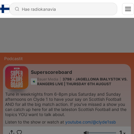
Podcastit
Superscoreboard
Bauer Media
|
3798 - JAGIELLONIA BIAŁYSTOK VS.
RANGERS LIVE | THURSDAY 6TH AUGUST
Tune in weeknights from 6-8pm plus Saturday and Sunday
afternoons on Clyde 1 to have your say on Scottish Football
AND for all the big match action. If you've missed a show you
can catch up here for all the lateston Scottish Football and the
topics YOU want to talk about.
Listen to the show or watch at
youtube.com/@clyde1ssb
1
x