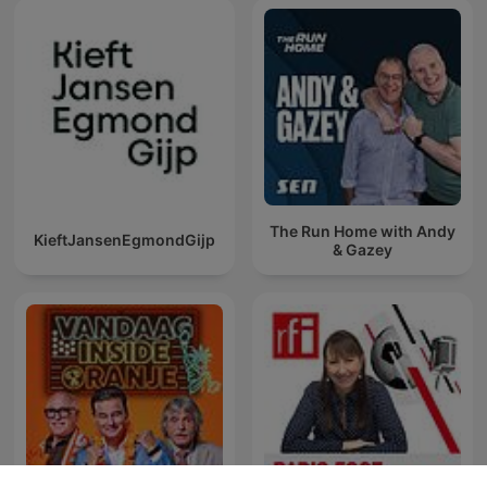
The Run Home with Andy
KieftJansenEgmondGijp
& Gazey