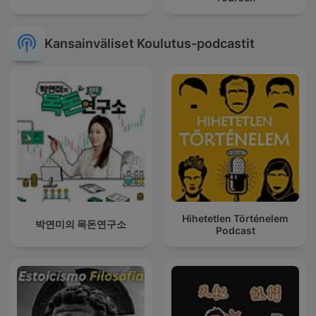
Kansainväliset Koulutus-podcastit
Hihetetlen Történelem
박연미의 목돈연구소
Podcast