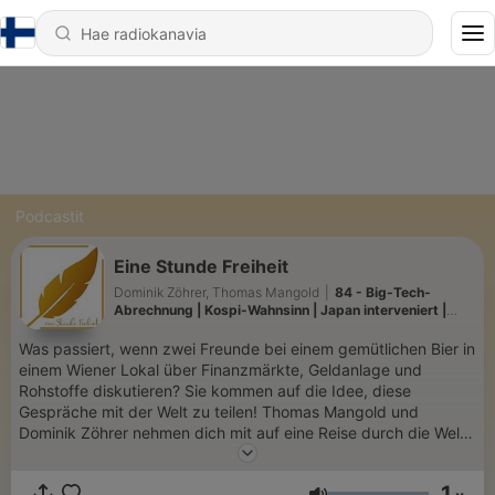
Podcastit
Eine Stunde Freiheit
Dominik Zöhrer, Thomas Mangold
|
84 - Big-Tech-
Abrechnung | Kospi-Wahnsinn | Japan interveniert |
Michael Burry Theorie | usw.
Was passiert, wenn zwei Freunde bei einem gemütlichen Bier in
einem Wiener Lokal über Finanzmärkte, Geldanlage und
Rohstoffe diskutieren? Sie kommen auf die Idee, diese
Gespräche mit der Welt zu teilen! Thomas Mangold und
Dominik Zöhrer nehmen dich mit auf eine Reise durch die Welt
der Finanzen, gepaart mit aktuellen gesellschaftlichen und
politischen Themen. In entspannter Atmosphäre liefern sie
1