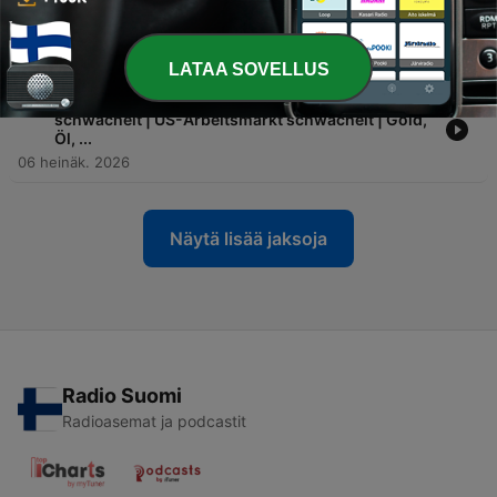
-
81
Öl-Schock | SK Hynix | KI-Blase Debut | Netflix
+1.216 % | Earnings-Season Prediction
13 heinäk. 2026
LATAA SOVELLUS
-
80
Rotation raus aus Tech | US-Arbeitsmarkt
schwächelt | US-Arbeitsmarkt schwächelt | Gold,
Öl, ...
06 heinäk. 2026
Näytä lisää jaksoja
Radio Suomi
Radioasemat ja podcastit