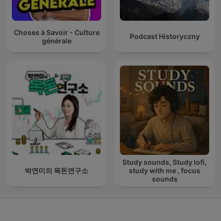
Choses à Savoir - Culture
Podcast Historyczny
générale
Study sounds, Study lofi,
박연미의 목돈연구소
study with me , focus
sounds