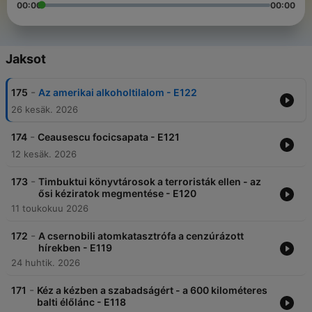
00:00
00:00
Jaksot
-
175
Az amerikai alkoholtilalom - E122
26 kesäk. 2026
-
174
Ceausescu focicsapata - E121
12 kesäk. 2026
-
173
Timbuktui könyvtárosok a terroristák ellen - az
ősi kéziratok megmentése - E120
11 toukokuu 2026
-
172
A csernobili atomkatasztrófa a cenzúrázott
hírekben - E119
24 huhtik. 2026
-
171
Kéz a kézben a szabadságért - a 600 kilométeres
balti élőlánc - E118