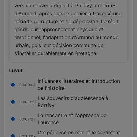
vers un nouveau départ à Portivy aux côtés
d'Armand, après que ce dernier a traversé une
période de rupture et de dépression. Le récit
décrit leur rapprochement physique et
émotionnel, l'adaptation d'Armand au monde
urbain, puis leur décision commune de
s'installer durablement en Bretagne.
Luvut
Influences littéraires et introduction
00:00:01
de l'histoire
Les souvenirs d'adolescence à
00:01:20
Portivy
La rencontre et l'approche de
00:07:21
Laurence
L'expérience en mer et le sentiment
00:10:09