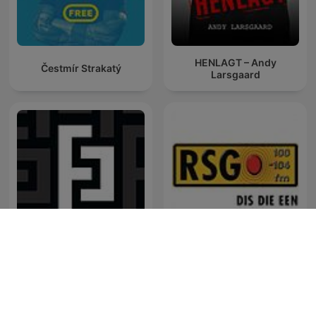
HENLAGT – Andy
Čestmír Strakatý
Larsgaard
Friderikusz Podcast
RSG Dokumentêr