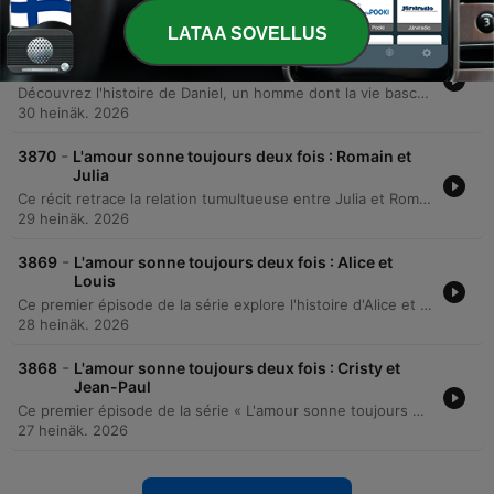
31 heinäk. 2026
LATAA SOVELLUS
-
3871
L'amour sonne toujours deux fois : Daniel,
Éléonore, Lætitia et l’écrivain
Découvrez l'histoire de Daniel, un homme dont la vie bascule après avoir été quitté par sa compagne Laetitia pour un écrivain célèbre. Consumé par la jalousie, il prépare un attentat meurtrier en s'alliant à l'épouse de son rival. Cet épisode relate également comment la tension violente a laissé place à une transformation profonde. Des décennies plus tard, malgré les blessures passées, Daniel et Eléonore ont su transformer leur relation en une amitié durable et cordiale.
30 heinäk. 2026
-
3870
L'amour sonne toujours deux fois : Romain et
Julia
Ce récit retrace la relation tumultueuse entre Julia et Romain, née d'un coup de foudre à la fin des années 1990. Entre passion cinématographique et quête de simplicité, leur histoire est marquée par l'instabilité émotionnelle de Julia et son besoin de mise en scène, menant inévitablement à une rupture. Trente ans plus tard, un message inattendu provoque leurs retrouvailles. Le récit explore la transition d'une passion adolescente vers une relation plus mature et authentique, où l'artifice de la séduction a laissé place à l'acceptation de soi et à la simplicité.
29 heinäk. 2026
-
3869
L'amour sonne toujours deux fois : Alice et
Louis
Ce premier épisode de la série explore l'histoire d'Alice et Louis, deux anciens camarades de classe qui se retrouvent des années plus tard. Après une reprise de contact via les réseaux sociaux, une passion clandestine s'installe alors qu'ils mènent tous deux des vies de famille séparées. Le récit détaille la complexité de leur relation extra-conjugale, marquée par des épreuves personnelles et le traumatisme professionnel d'Alice. Entre secret et nécessité de discrétion, le couple trouve refuge dans une création artistique commune mêlant écriture et photopoésie.
28 heinäk. 2026
-
3868
L'amour sonne toujours deux fois : Cristy et
Jean-Paul
Ce premier épisode de la série « L'amour sonne toujours deux fois » retrace l'histoire de Christy et Jean-Paul, rencontrés dans un train en 1973. Après quarante ans de séparation et des vies marquées par des mariages respectifs, une intuition mystérieuse pousse Christy à recontacter Jean-Paul via Skype. Le récit relate leurs retrouvailles émouvantes et le voyage improvisé de Jean-Paul pour la rejoindre. Cette reconnexion inattendue mène à une demande en mariage et au début d'une nouvelle vie commune.
27 heinäk. 2026