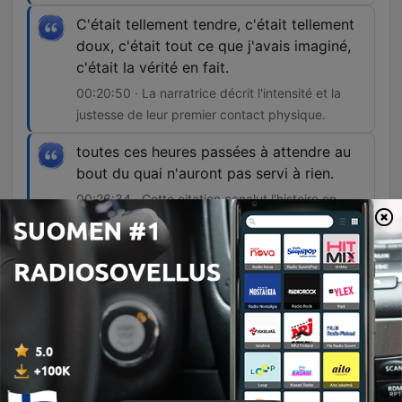
C'était tellement tendre, c'était tellement
doux, c'était tout ce que j'avais imaginé,
c'était la vérité en fait.
00:20:50 · La narratrice décrit l'intensité et la
justesse de leur premier contact physique.
toutes ces heures passées à attendre au
bout du quai n'auront pas servi à rien.
00:26:34 · Cette citation conclut l'histoire en
soulignant la récompense de la patience et de
l'attente de Laurence.
Jaksot
-
3872
L'amour sonne toujours deux fois : Laurence et
Armand
Ce récit explore l'histoire d'amour platonique et romantique entre Laurence, une adolescente, et Armand, un pêcheur de trente ans son aîné, dans le village de Portivy. À travers des souvenirs empreints de nostalgie, on découvre comment Laurence passait ses étés à l'observer et à rêver d'une connexion avec lui. L'épisode relate également la transition de Laurence d'une vie parisienne vers un nouveau départ à Portivy aux côtés d'Armand, après que ce dernier a traversé une période de rupture et de dépression. Le récit décrit leur rapprochement physique et émotionnel, l'adaptation d'Armand au monde urbain, puis leur décision commune de s'installer durablement en Bretagne.