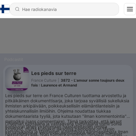
Podcastit
Les pieds sur terre
France Culture
|
3872 - L'amour sonne toujours deux
fois : Laurence et Armand
Les pieds sur terre on France Culturen tuottama arvostettu ja
pitkäikäinen dokumenttisarja, joka tarjoaa syvällisiä sukelluksia
ihmisten arkipäivään, poikkeuksellisiin elämäntilanteisiin ja
yhteiskunnallisiin ilmiöihin. Ohjelma noudattaa tiukkaa
dokumentaarista tyyliä, jota kutsutaan "ilman kommentointia" -
metodiksi (sans commentaire). Tämä tarkoittaa, että jaksot
Ohjelman tuottajana ja vastaavana toimittajana toimii Sonia
koostuvat lähes yksinomaan haastateltavien omista
Kronlund, mutta kussakin jaksossa painopiste on täysin
kertomuksista ja tilanteiden autenttisista äänimaisemista ilman
haastateltavissa. Noin kolmenkymmenen minuutin mittaiset