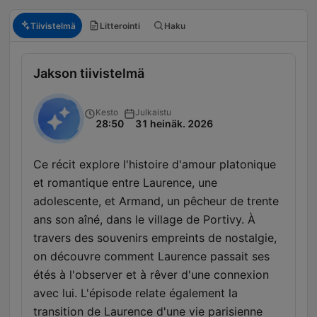
Tiivistelmä
Litterointi
Haku
Jakson tiivistelmä
Kesto
Julkaistu
28:50
31 heinäk. 2026
Ce récit explore l'histoire d'amour platonique
et romantique entre Laurence, une
adolescente, et Armand, un pêcheur de trente
ans son aîné, dans le village de Portivy. À
travers des souvenirs empreints de nostalgie,
on découvre comment Laurence passait ses
étés à l'observer et à rêver d'une connexion
avec lui. L'épisode relate également la
transition de Laurence d'une vie parisienne