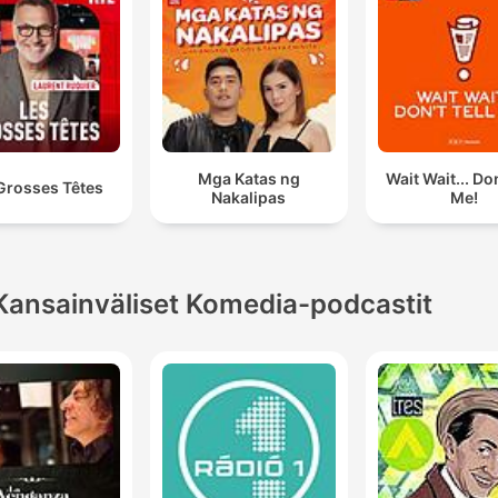
Mga Katas ng
Wait Wait... Don
Grosses Têtes
Nakalipas
Me!
Kansainväliset Komedia-podcastit