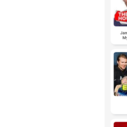
Jam
My