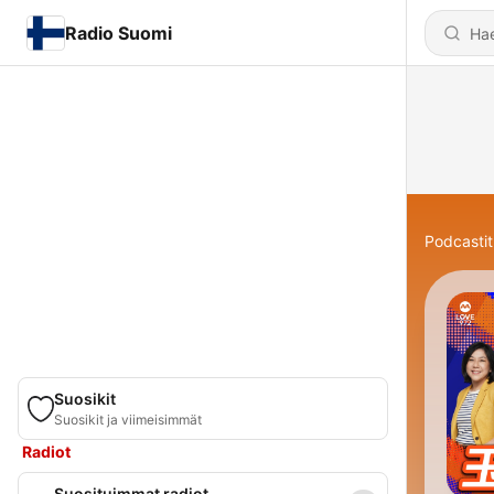
Radio Suomi
Podcastit
Suosikit
Suosikit ja viimeisimmät
Radiot
Suosituimmat radiot