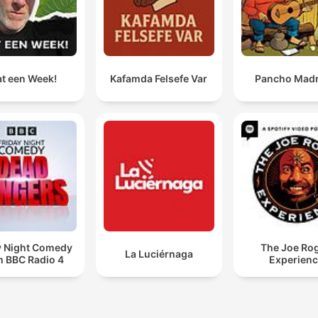
t een Week!
Kafamda Felsefe Var
Pancho Madr
y Night Comedy
The Joe Ro
La Luciérnaga
m BBC Radio 4
Experien