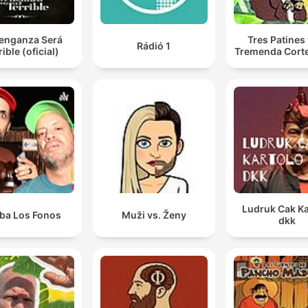
Venganza Será
Tres Patines 
Rádió 1
rible (oficial)
Tremenda Cort
Ludruk Cak Ka
iba Los Fonos
Muži vs. Ženy
dkk