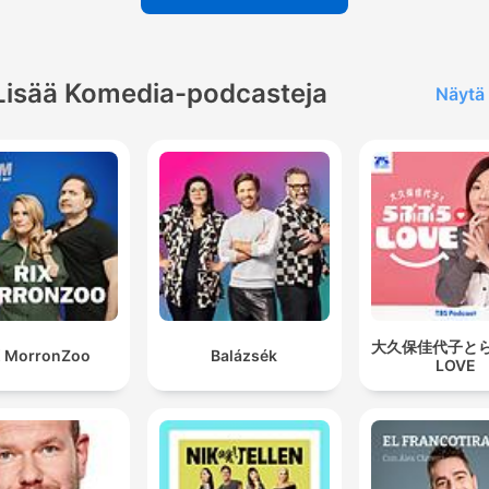
Lisää Komedia-podcasteja
Näytä 
大久保佳代子と
X MorronZoo
Balázsék
LOVE