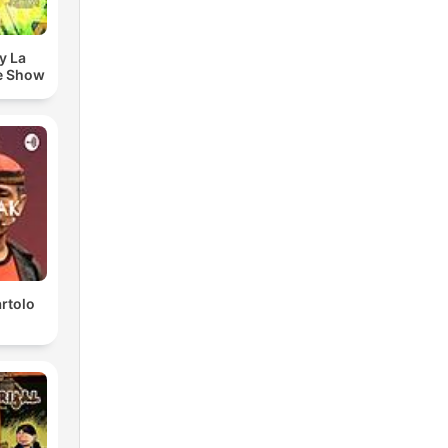
y La
e Show
rtolo