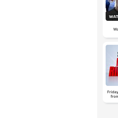
Wa
Frida
fro