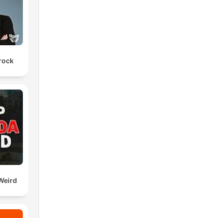
arock
Weird