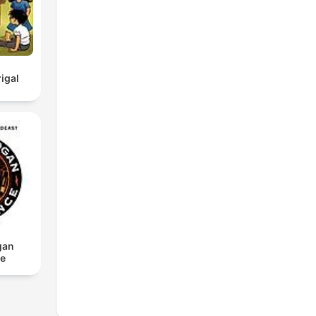
igal
gan
ce