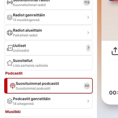
112
Kuunnelluimmat radiot
Radiot genreittäin
15 musiikkigenreä
Radiot alueittain
Paikalliset radiot
Uutiset
7
Uutisradiot
Suositellut
Lista parhaista radioista
Podcastit
Suosituimmat podcastit
50
Suosituimmat podcastit
00
Podcastit genreittäin
18 aihegenreä
Musiikki