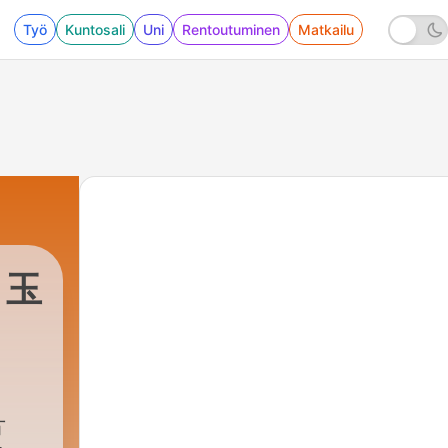
Työ
Kuntosali
Uni
Rentoutuminen
Matkailu
！玉
et
片