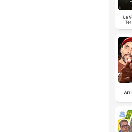
La 
Ter
Arr