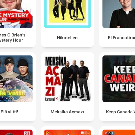
es O'Brien's
Nikotellen
El Francotir
stery Hour
Elä viitti!
Meksika Açmazı
Keep Canada 