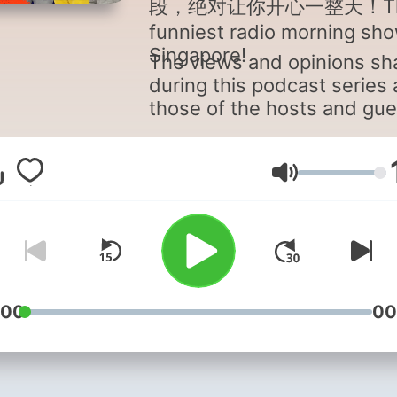
段，绝对让你开心一整天！T
funniest radio morning sho
Singapore!
The views and opinions sh
during this podcast series 
those of the hosts and gue
and do not necessarily refl
the views of Mediacorp Pte
Ltd. or its group of compan
Äänenvoimakk
:00
00