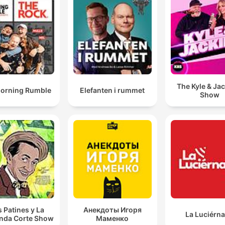
The Kyle & Ja
orning Rumble
Elefanten i rummet
Show
s Patines y La
Анекдоты Игоря
La Luciérn
nda Corte Show
Маменко