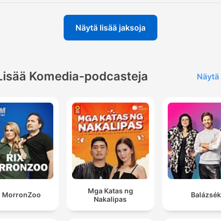
Näytä lisää jaksoja
Lisää Komedia-podcasteja
Näytä 
Mga Katas ng
X MorronZoo
Balázsék
Nakalipas