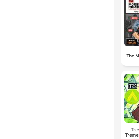
The M
Tre
Treme