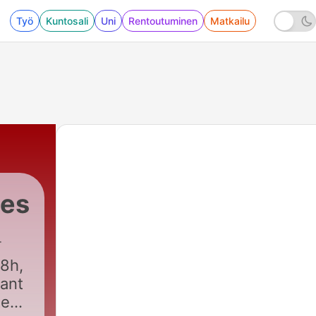
Työ
Kuntosali
Uni
Rentoutuminen
Matkailu
tes
18h,
rant
es",