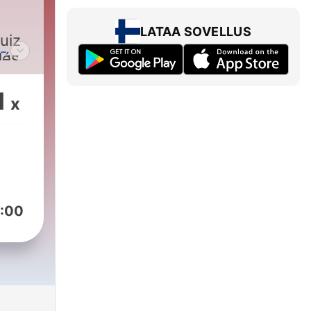
LATAA SOVELLUS
uiz
-
lés
es
1
x
uus
uez
:00