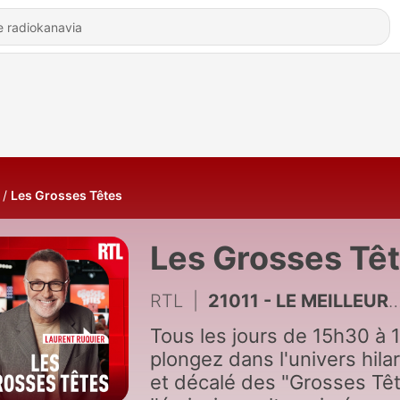
Les Grosses Têtes
Les Grosses Tê
RTL
|
21011 - LE MEILLEUR DE BOUVARD - Les blagues d'Éric Laugérias
Tous les jours de 15h30 à 
plongez dans l'univers hila
et décalé des "Grosses Têt