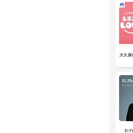
大久保
El F