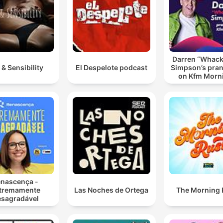
Darren “Whac
 & Sensibility
El Despelote podcast
Simpson’s pran
on Kfm Morn
nascença -
tremamente
Las Noches de Ortega
The Morning
sagradável