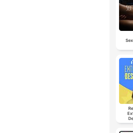
Sex
Re
Ex
De