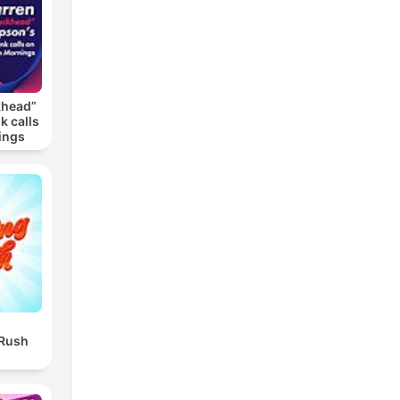
khead”
k calls
ings
 Rush