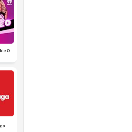
ckie O
aga