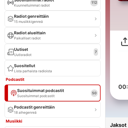
112
Kuunnelluimmat radiot
Radiot genreittäin
15 musiikkigenreä
Radiot alueittain
Paikalliset radiot
Uutiset
7
Uutisradiot
Suositellut
Lista parhaista radioista
Podcastit
00
Suosituimmat podcastit
50
Suosituimmat podcastit
Podcastit genreittäin
18 aihegenreä
Musiikki
Jaksot