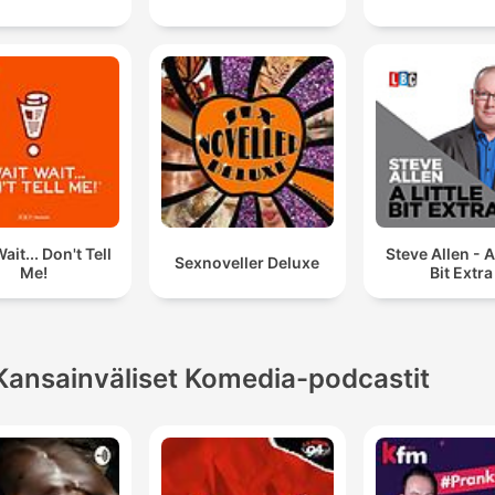
ait... Don't Tell
Steve Allen - A
Sexnoveller Deluxe
Me!
Bit Extra
Kansainväliset Komedia-podcastit