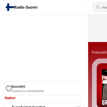
Radio Suomi
Podcastit
Suosikit
Suosikit ja viimeisimmät
Radiot
Suosituimmat radiot