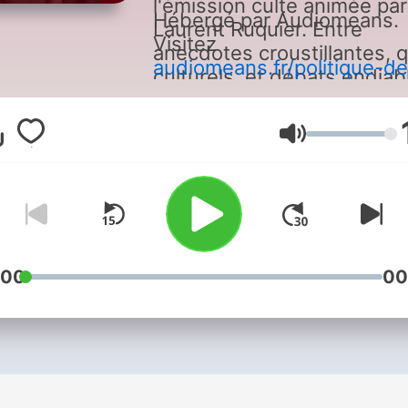
l'émission culte animée par
Hébergé par Audiomeans.
Laurent Ruquier. Entre
Visitez
anecdotes croustillantes, q
audiomeans.fr/politique-de
culturels, et débats endiab
confidentialite
pour plus
retrouvez les sociétaires d
d'informations.
Grosses Têtes dans les
Äänenvoimakk
intégrales, les bonus et les
archives de l'émission !
Abonnez-vous et ne manq
aucun épisode !
:00
00