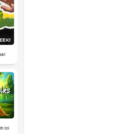
ek!
h Izi