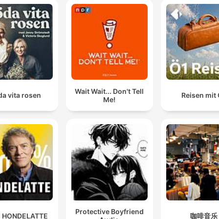
Wait Wait... Don't Tell
a vita rosen
Reisen mit
Me!
Protective Boyfriend
 HONDELATTE
咖啡音乐