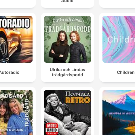
Audio
Ulrika och Lindas
Autoradio
Children
trädgårdspodd