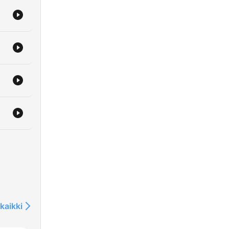
s.de
kaikki