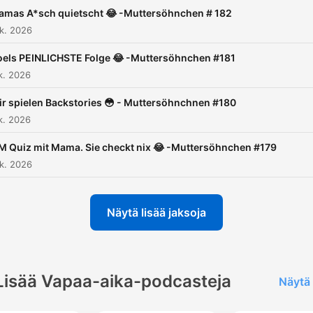
mspodcast@bigfamstudio
amas A*sch quietscht 😂 -Muttersöhnchen # 182
k. 2026
els PEINLICHSTE Folge 😂 -Muttersöhnchen #181
k. 2026
r spielen Backstories 😳 - Muttersöhnchnen #180
k. 2026
 Quiz mit Mama. Sie checkt nix 😂 -Muttersöhnchen #179
k. 2026
Näytä lisää jaksoja
Lisää Vapaa-aika-podcasteja
Näytä 