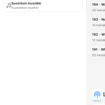
Suosituin musiikki
-
194
M
Kuunnelluin musiikki
26 heinä
-
193
No
19 heinä
-
192
Wi
12 heinä
-
191
WM
05 heinä