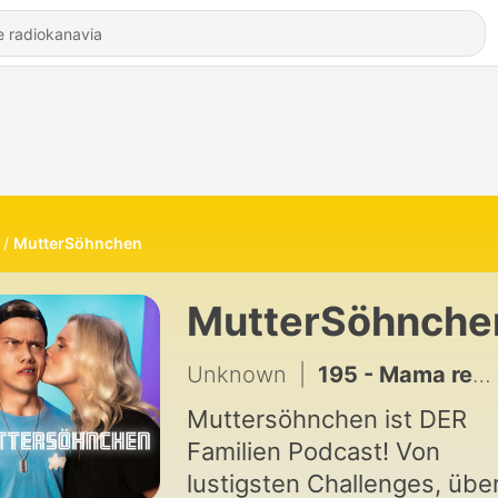
MutterSöhnchen
MutterSöhnche
Unknown
|
195 - Mama reagiert auf Jugendwörter 2026 😂 -Muttersöhnchen #183
Muttersöhnchen ist DER
Familien Podcast! Von
lustigsten Challenges, übe