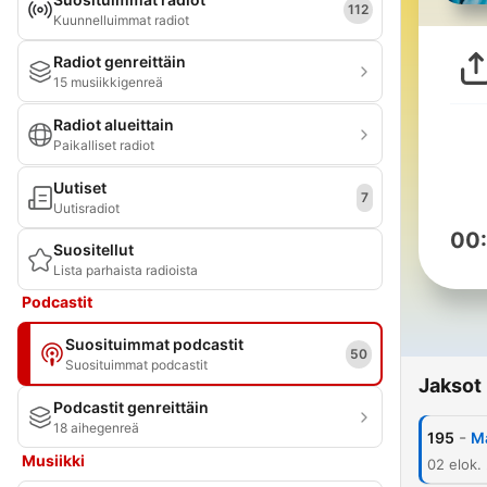
112
Kuunnelluimmat radiot
Radiot genreittäin
15 musiikkigenreä
Radiot alueittain
Paikalliset radiot
Uutiset
7
Uutisradiot
00
Suositellut
Lista parhaista radioista
Podcastit
Suosituimmat podcastit
50
Suosituimmat podcastit
Jaksot
Podcastit genreittäin
18 aihegenreä
-
195
M
Musiikki
02 elok.