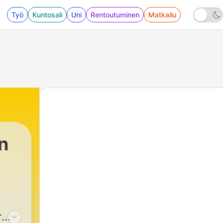
Työ
Kuntosali
Uni
Rentoutuminen
Matkailu
n
r