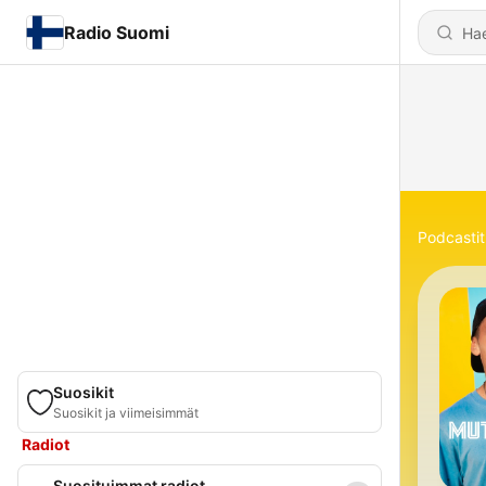
Radio Suomi
Podcastit
Suosikit
Suosikit ja viimeisimmät
Radiot
Suosituimmat radiot