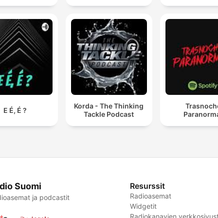
Korda - The Thinking
Trasnoch
E É, É ?
Tackle Podcast
Paranorm
dio Suomi
Resurssit
Radioasemat
ioasemat ja podcastit
Widgetit
Radiokanavien verkkosivust