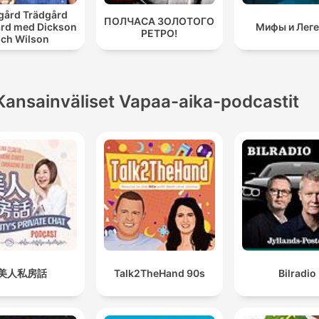
gård Trädgård
ПОЛЧАСА ЗОЛОТОГО
rd med Dickson
Мифы и Лег
РЕТРО!
ch Wilson
Kansainväliset Vapaa-aika-podcastit
美人私房話
Talk2TheHand 90s
Bilradio