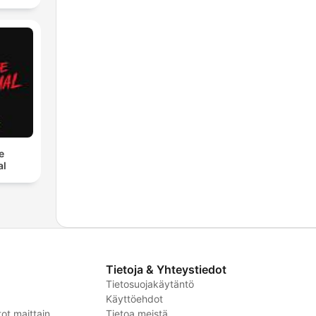
e
al
Tietoja & Yhteystiedot
Tietosuojakäytäntö
Käyttöehdot
ot maittain
Tietoa meistä