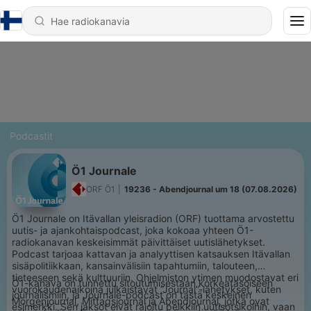
Podcastit
Ö1 Journale
ORF Ö1
|
19236 - Abendjournal um 18 (07.08.2026)
Ö1 Journale on Itävallan yleisradion (ORF) tuottama arvostettu
uutis- ja ajankohtaispodcast, joka kokoaa yhteen Ö1-
radiokanavan keskeisimmät päivittäiset uutislähetykset.
Podcast tarjoaa kattavan ja analyyttisen katsauksen Itävallan
sisäpolitiikkaan, kansainvälisiin tapahtumiin, talouteen,
tieteeseen sekä kulttuuriin. Ohjelmiston ytimen muodostavat eri
Ö1-kanava on tunnettu sitoutumisestaan korkeatasoiseen
vuorokaudenaikoina julkaistavat ”Journal”-lähetykset, kuten
journalismiin, ja Journale-podcast on tästä keskeinen
Morgenjournal, Mittagsjournal ja Abendjournal, jotka ovat
esimerkki. Sen jaksot eivät rajoitu pelkkiin uutisotsikoihin, vaan