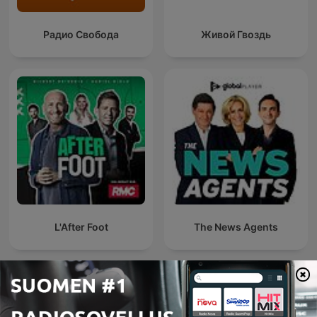
Радио Свобода
Живой Гвоздь
L'After Foot
The News Agents
Kansainväliset Uutiset-podcastit