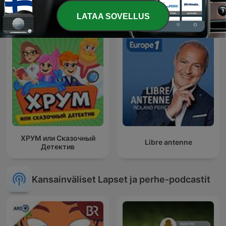
Fada Maluquinha no
Kaikkien lasten Suomi
mundo da lua
LATAA SOVELLUS
ХРУМ или Сказочный
Libre antenne
Детектив
Kansainväliset Lapset ja perhe-podcastit