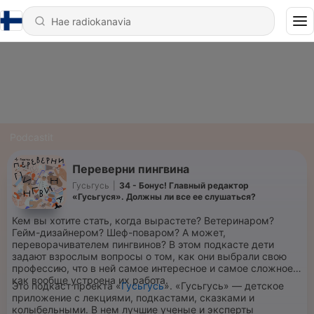
Podcastit
Переверни пингвина
Гусьгусь
|
34 - Бонус! Главный редактор
«Гусьгуся». Должны ли все ее слушаться?
Кем вы хотите стать, когда вырастете? Ветеринаром?
Гейм-дизайнером? Шеф-поваром? А может,
переворачивателем пингвинов? В этом подкасте дети
задают взрослым вопросы о том, как они выбрали свою
профессию, что в ней самое интересное и самое сложное и
как вообще устроена их работа.
Это подкаст проекта «
Гусьгусь
». «Гусьгусь» — детское
приложение с лекциями, подкастами, сказками и
колыбельными. В нем лучшие ученые и эксперты