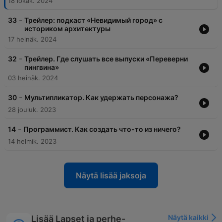
18 lokak. 2024
-
33
Трейлер: подкаст «Невидимый город» с
историком архитектуры
17 heinäk. 2024
-
32
Трейлер. Где слушать все выпуски «Переверни
пингвина»
03 heinäk. 2024
-
30
Мультипликатор. Как удержать персонажа?
28 jouluk. 2023
-
14
Программист. Как создать что-то из ничего?
14 helmik. 2023
Näytä lisää jaksoja
Näytä kaikki
Lisää Lapset ja perhe-