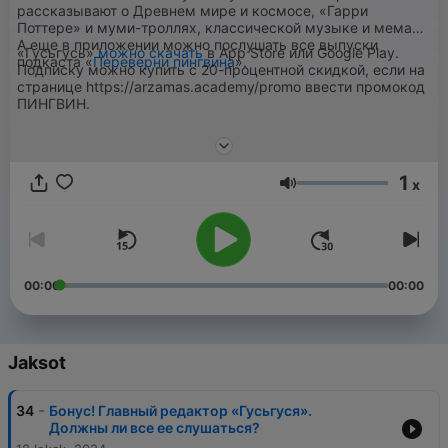
рассказывают о Древнем мире и космосе, «Гарри
Поттере» и муми-троллях, классической музыке и мемах.
А еще в приложении можно послушать все выпуски
«Гусьгусь»
можно скачать
в App Store или Google Play.
подкаста «
Переверни пингвина
».
Подписку можно купить с 20-процентной скидкой, если на
странице https://arzamas.academy/promo ввести промокод
ПИНГВИН.
1
x
Äänenvoimakkuus
00:00
00:00
Jaksot
-
34
Бонус! Главный редактор «Гусьгуся».
Должны ли все ее слушаться?