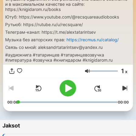
и в максимальном качестве на сайте:
https://knigidarom.ru/books
Ютуб: https://www.youtube.com/@recsquareaudiobooks
Рутьюб: https://rutube.ru/u/recsquare/
Телеграм-канал: https://t.me/alextatarintsev
Музыка без авторских прав:
https://recmus.ru/catalog/
Связь со мной: aleksandrtatarintsev@yandex.ru
#аудиокнига #татаринцев #татаринцевозвучка
#литература #озвучка #книгидаром #knigidarom.ru
1
x
Äänenvoimakkuus
00:00
00:00
Jaksot