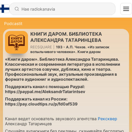
Podcastit
КНИГИ ДАРОМ. БИБЛИОТЕКА
АЛЕКСАНДРА ТАТАРИНЦЕВА
RECSQUARE
|
193 - А.П. Чехов. «Из записок
вспыльчивого человека». Книги даром
«Книги даром». Библиотека Александра Татаринцева.
Классическая и современная литература в исполнении
лучших артистов озвучки, дубляжа, кино и театра.
Профессиональный звук, актуальные произведения в
формате аудиокниг и аудиоспектаклей.
Поддержать канал с помощью Paypal:
https://paypal.me/AleksandrTatarintsev
Поддержать канал из России:
https://pay.cloudtips.ru/p/fd0af539
Канал ведет основатель звукового агентства
Рексквер
Александр Татаринцев
Слушайте аудиокниги без рекламы, скачивайте бесплатно