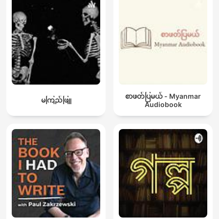
စာဖတ်ပြမယ် - Myanmar
မကြည်ဖြူ
Audiobook