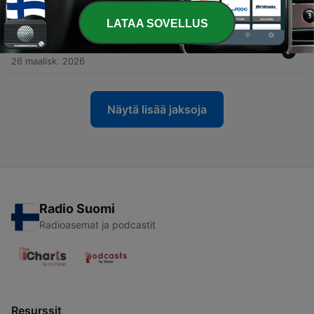
showgirl, babe”
16 huhtik. 2026
LATAA SOVELLUS
-
36
36. Biisianalyysi-jakso, vol. 5
26 maalisk. 2026
Näytä lisää jaksoja
Radio Suomi
Radioasemat ja podcastit
Resurssit