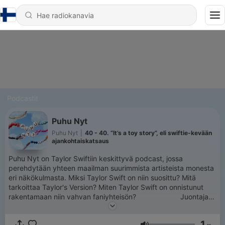
Podcastit
Puhu Nyt
Puhu Nyt
|
40 - 40. “It’s a toy story”, eli swiftie-kevään
ajankohtaiskatsaus
Puhu Nyt on Taylor Swiftiin keskittyvä podcast, jossa
perehdytään yhteen maailman suurimmista artisteista monesta
eri näkökulmasta. Miksi Taylor Swift on niin suosittu? Mitä
tarkoittaa Taylor's Version? Miten Taylor Swift on onnistunut
rakentamaan niin vahvan faniyhteisön? ⠀⠀⠀⠀⠀⠀⠀⠀ Juontajat:
Veera Hentunen ja Anna Mattila Aiemmat juontajat: Päivi Kiiski,
Maria Liukkonen, Iida Sivonen Äänitys ja editointi: Veera
1