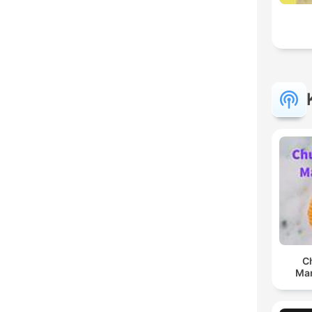
C
Man