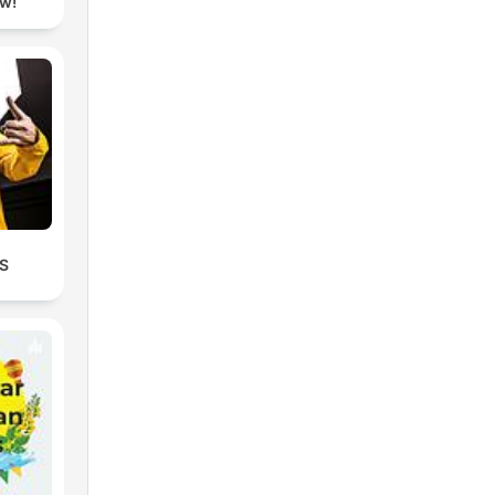
ow!
S