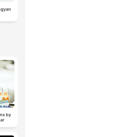
ngyan
ons by
lar