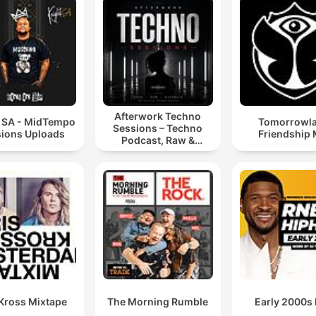
Afterwork Techno
t SA - MidTempo
Tomorrowl
Sessions – Techno
ions Uploads
Friendship 
Podcast, Raw &
Hypnotic Techno
Mixes
 Kross Mixtape
The Morning Rumble
Early 2000s