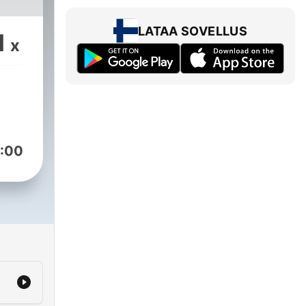
LATAA SOVELLUS
1
x
uus
:00