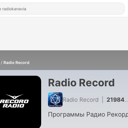
Radio Record
Radio Record
Radio Record
|
21984 - Новое @ Record Club Record Club (07-08-2026)
Программы Радио Рекор