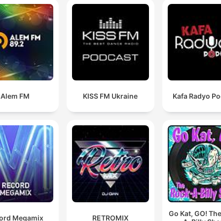
Alem FM
KISS FM Ukraine
Kafa Radyo Po
Go Kat, GO! Th
ord Megamix
RETROMIX