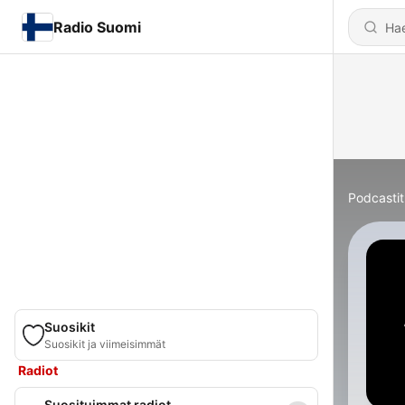
Radio Suomi
Podcastit
Suosikit
Suosikit ja viimeisimmät
Radiot
Suosituimmat radiot