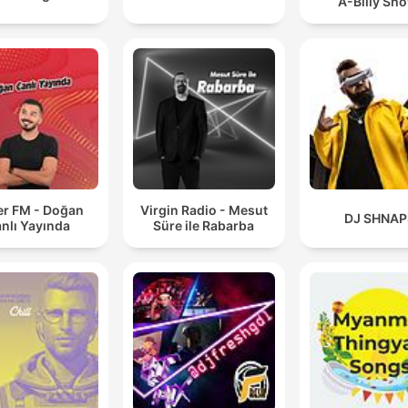
A-Billy Sh
r FM - Doğan
Virgin Radio - Mesut
DJ SHNAP
nlı Yayında
Süre ile Rabarba