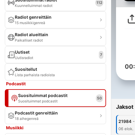
112
Kuunnelluimmat radiot
Radiot genreittäin
15 musiikkigenreä
Radiot alueittain
Paikalliset radiot
Uutiset
7
Uutisradiot
00
Suositellut
Lista parhaista radioista
Podcastit
Suosituimmat podcastit
50
Suosituimmat podcastit
Jaksot
Podcastit genreittäin
18 aihegenreä
-
21984
Musiikki
06 elok.