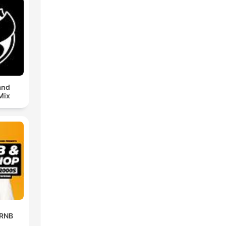
and
Mix
 RNB