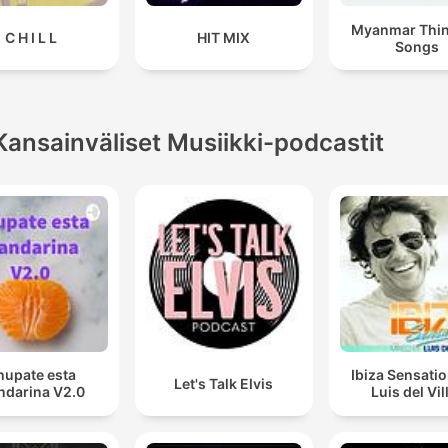
Myanmar Thi
C H I L L
HIT MIX
Songs
Kansainväliset Musiikki-podcastit
hupate esta
Ibiza Sensati
Let's Talk Elvis
darina V2.0
Luis del Vil