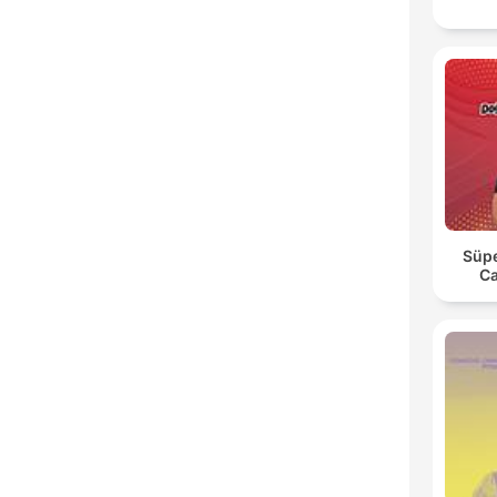
Süpe
Ca