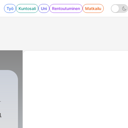
Työ
Kuntosali
Uni
Rentoutuminen
Matkailu
д