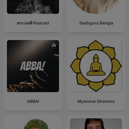
พระเจอผี Podcast
Sadhguru Bangla
ABBA!
Myanmar Dhamma