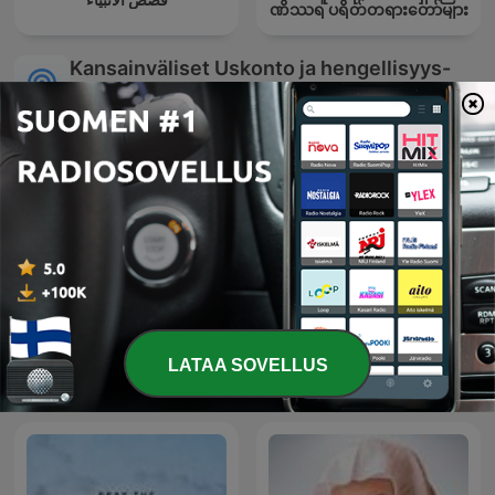
ဏိဿရ ပရိတ်တရားတော်များ
Kansainväliset Uskonto ja hengellisyys-
podcastit
Biblia egy év alatt -
深度睡眠|解压|冥想|疗愈养
LATAA SOVELLUS
podcast Fábry Kornél
生|艺术疗愈|白噪音|助眠音
püspök atyával
乐|轻音乐|苏阳阳频道