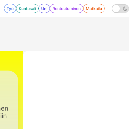
Työ
Kuntosali
Uni
Rentoutuminen
Matkailu
nen
iin