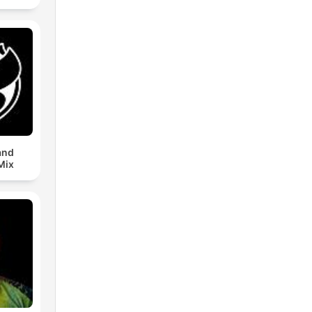
and
Mix