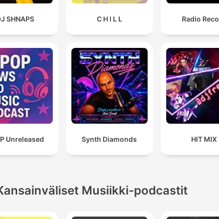
DJ SHNAPS
C H I L L
Radio Reco
P Unreleased
Synth Diamonds
HIT MIX
Kansainväliset Musiikki-podcastit