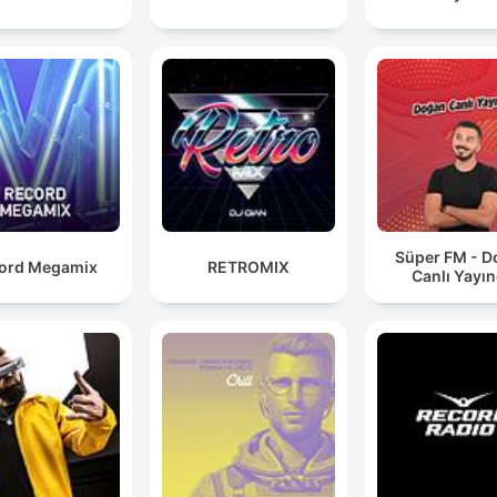
Süper FM - 
ord Megamix
RETROMIX
Canlı Yayı