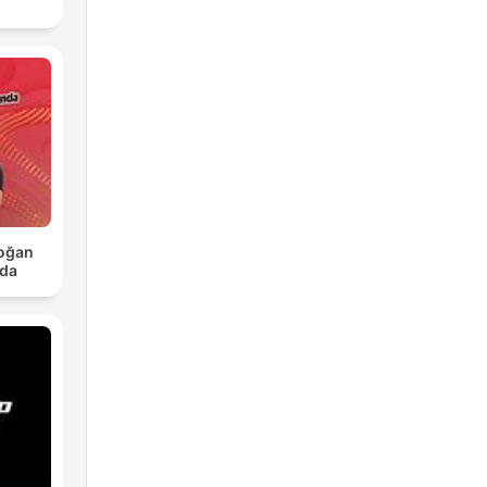
Doğan
nda