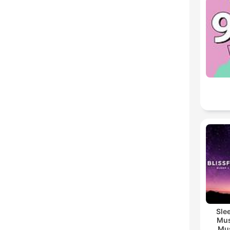
Sle
Mus
Mus