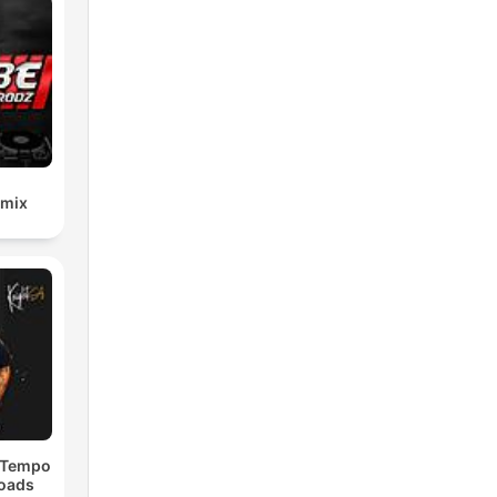
emix
dTempo
loads