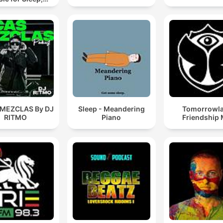
editation &
Relaxation
 MEZCLAS By DJ
Sleep - Meandering
Tomorrowl
RITMO
Piano
Friendship 