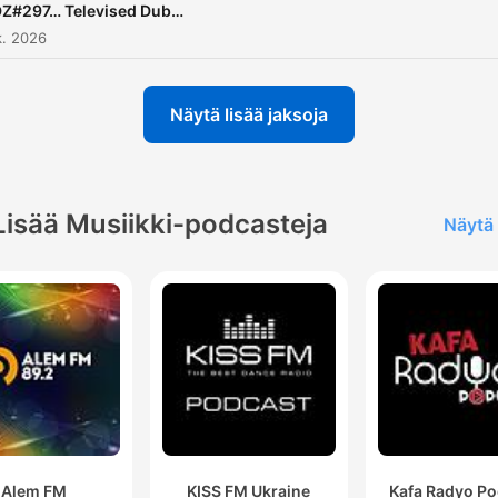
Z#297… Televised Dub…
k. 2026
Näytä lisää jaksoja
Lisää Musiikki-podcasteja
Näytä 
Alem FM
KISS FM Ukraine
Kafa Radyo Po