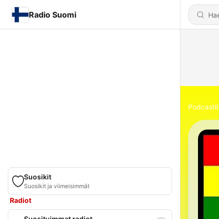
Radio Suomi
Podcastit
Suosikit
Suosikit ja viimeisimmät
Radiot
Suosituimmat radiot