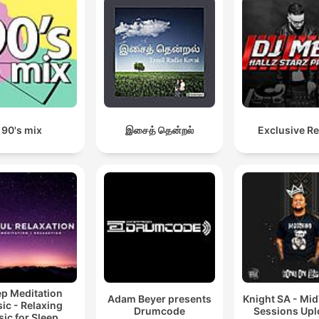
90's mix
இசைத் தென்றல்
Exclusive R
ep Meditation
Adam Beyer presents
Knight SA - Mi
ic - Relaxing
Drumcode
Sessions Up
ic for Sleep,