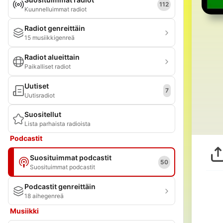
112
Kuunnelluimmat radiot
Radiot genreittäin
15 musiikkigenreä
Radiot alueittain
Paikalliset radiot
Uutiset
7
Uutisradiot
Suositellut
Lista parhaista radioista
Podcastit
Suosituimmat podcastit
50
Suosituimmat podcastit
Podcastit genreittäin
18 aihegenreä
Musiikki