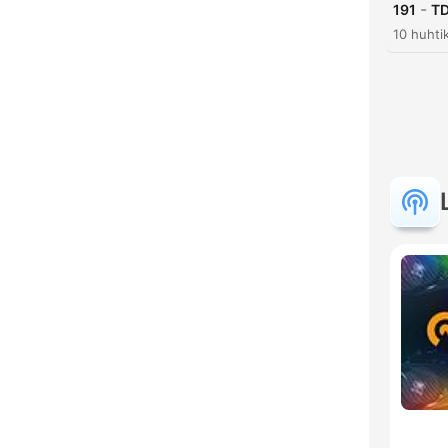
-
191
TD
10 huhti