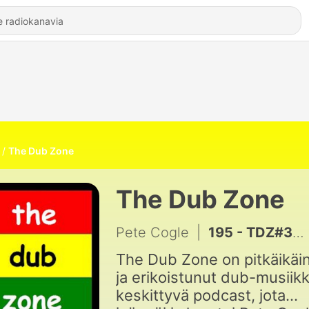
The Dub Zone
The Dub Zone
Pete Cogle
|
195 - TDZ#301… Spirit Dub…
The Dub Zone on pitkäikäi
ja erikoistunut dub-musiikk
keskittyvä podcast, jota