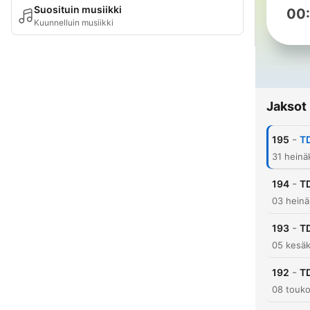
Suosituin musiikki
00
Kuunnelluin musiikki
Jaksot
-
195
T
31 heinä
-
194
T
03 heinä
-
193
T
05 kesäk
-
192
T
08 touk