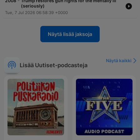
-
2008
Trump restores gun rights for the mentally ill
(seriously)
Tue, 7 Jul 2026 06:58:39 +0000
Näytä lisää jaksoja
Näytä kaikki
Lisää Uutiset-podcasteja