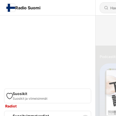
Radio Suomi
Podcastit
Suosikit
Suosikit ja viimeisimmät
Radiot
Suosituimmat radiot