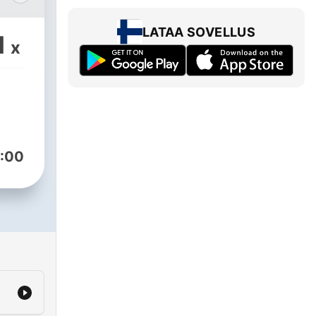
而
LATAA SOVELLUS
1
x
uus
的站
讀什
都曾
會和
:00
還有
重要
學到
改變
裡，
你的