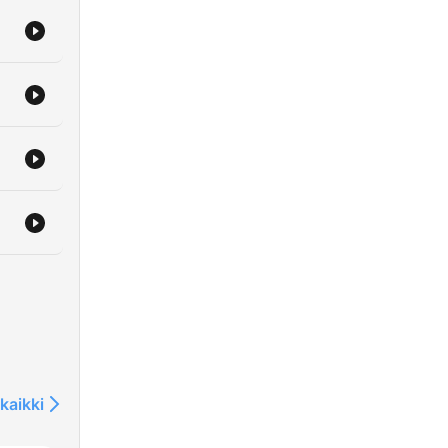
m/
m/contact/
/bio/
瓦基
m/support/
ng
kaikki