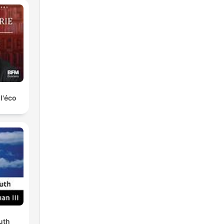
 l'éco
uth