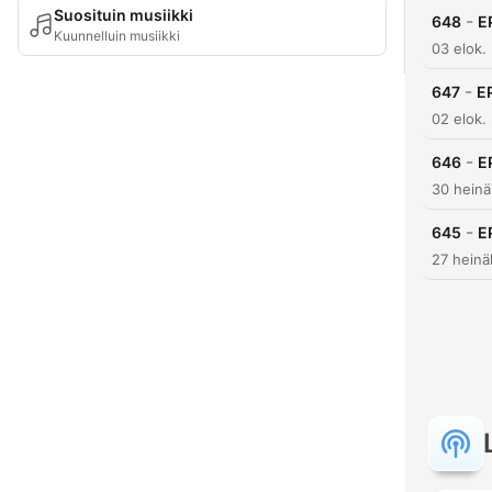
Suosituin musiikki
-
648
E
Kuunnelluin musiikki
03 elok.
-
647
E
02 elok.
-
646
E
30 heinä
-
645
E
27 heinä