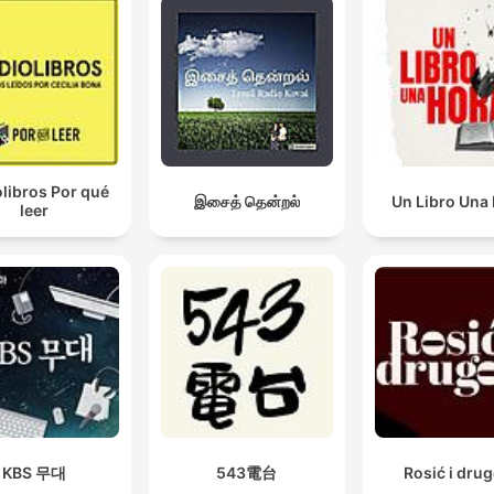
libros Por qué
இசைத் தென்றல்
Un Libro Una
leer
KBS 무대
543電台
Rosić i drug