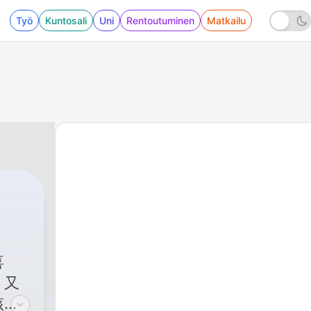
Työ
Kuntosali
Uni
Rentoutuminen
Matkailu
喜
？又
該讀