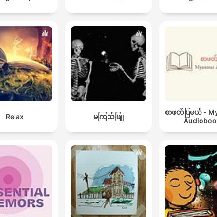
စာဖတ်ပြမယ် - 
Relax
မကြည်ဖြူ
Audioboo