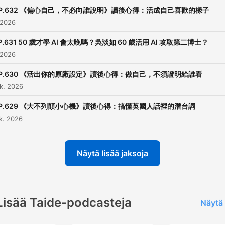
📚 關於「閱讀前哨站」
P.632 《偏心自己，不必向誰說明》讀後心得：活成自己喜歡的樣子
 2026
部落格
https://readingoutpost.co
P.631 50 歲才學 AI 會太晚嗎？吳淡如 60 歲活用 AI 攻取第二博士？
聯絡我
 2026
https://readingoutpost.co
P.630 《活出你的原廠設定》讀後心得：做自己，不須證明給誰看
傳送門
k. 2026
https://readingoutpost.com
P.629 《大不列顛小心機》讀後心得：搞懂英國人話裡的潛台詞
k. 2026
☕ 歡迎你用每個月99元支持
持續創作
Näytä lisää jaksoja
贊助瓦基
https://readingoutpost.co
Powered by
Firstory Hosti
Lisää Taide-podcasteja
Näytä 