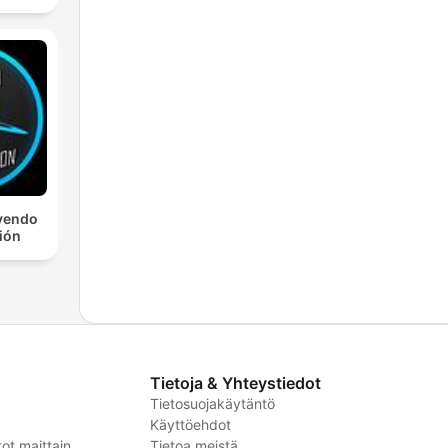
yendo
ción
Tietoja & Yhteystiedot
Tietosuojakäytäntö
Käyttöehdot
ot maittain
Tietoa meistä