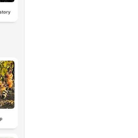
 story
p