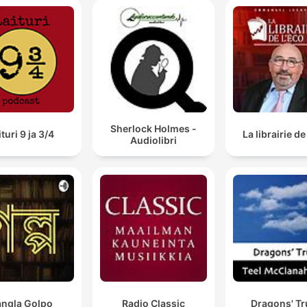
Sherlock Holmes -
ituri 9 ja 3/4
La librairie de
Audiolibri
ngla Golpo
Radio Classic
Dragons' Tr