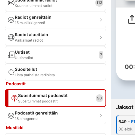
112
Kuunnelluimmat radiot
Radiot genreittäin
15 musiikkigenreä
Radiot alueittain
Paikalliset radiot
Uutiset
7
Uutisradiot
00
Suositellut
Lista parhaista radioista
Podcastit
Suosituimmat podcastit
50
Suosituimmat podcastit
Jaksot
Podcastit genreittäin
18 aihegenreä
-
649
E
Musiikki
06 elok.