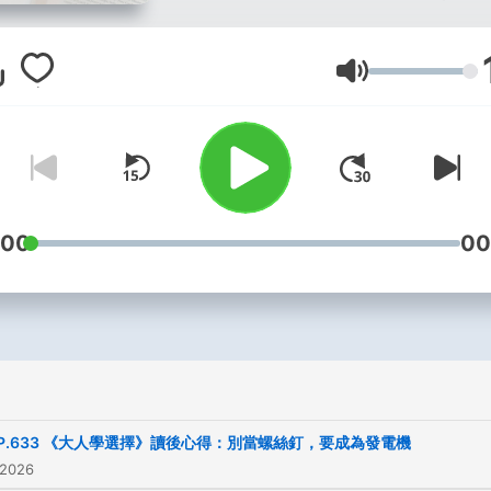
什麼書？這個頻道就是為你
生。
Äänenvoimakk
你好，我是「閱讀前哨站」
長瓦基，歡迎來到「下一本
麼？」我想回答每個愛書人
問過自己的這個問題。我也
:00
00
你分享關於閱讀的大小事，
許多書籍的心得和評論。更
的是，我如何運用從書裡面
的東西，開拓自己的視野，
自己的生活。我希望你在這
可以認識更多的好書，找到
下一本讀什麼。
P.633 《大人學選擇》讀後心得：別當螺絲釘，要成為發電機
 2026