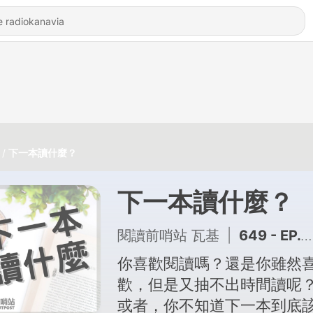
下一本讀什麼？
下一本讀什麼？
閱讀前哨站 瓦基
|
649 - EP.633 《大人學選擇》讀後心得：別當螺絲釘，要成為發電機
你喜歡閱讀嗎？還是你雖然
歡，但是又抽不出時間讀呢
或者，你不知道下一本到底