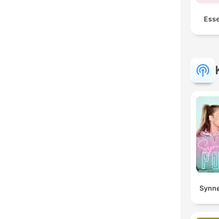
Esse
Synnø