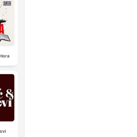
 Hora
ovi