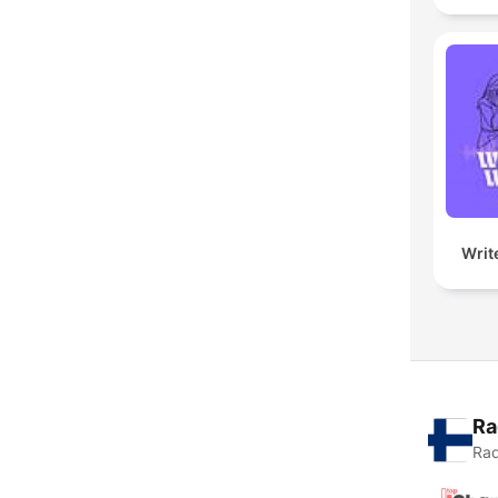
Writ
Ra
Rad