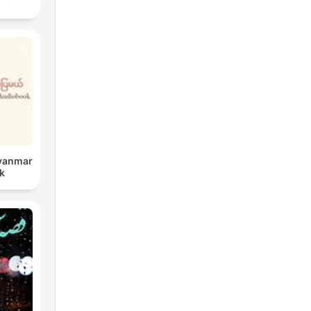
Myanmar
k