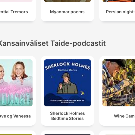
ntial Tremors
Myanmar poems
Persian night
Kansainväliset Taide-podcastit
Sherlock Holmes
ve og Vanessa
Wine Cam
Bedtime Stories