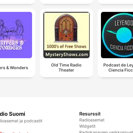
Old Time Radio
Podcast de Le
ers & Wonders
Theater
Ciencia Fic
dio Suomi
Resurssit
Radioasemat
ioasemat ja podcastit
Widgetit
Radiokanavien verkkosivust