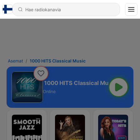
Asemat
1000 HITS Classical Music
cal Music
Online