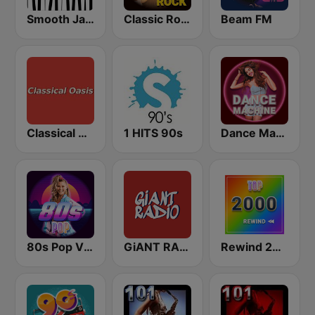
Smooth Jazz - Groov
Classic Rock Station
Beam FM
Classical Oasis
1 HITS 90s
Dance Machine
80s Pop Vibes
GiANT RADiO
Rewind 2000's