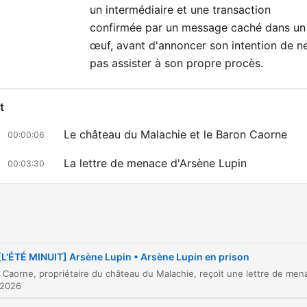
Rejoignez-nous sur
Instag
un intermédiaire et une transaction
🌃
confirmée par un message caché dans un
œuf, avant d'annoncer son intention de n
pas assister à son propre procès.
t
Le château du Malachie et le Baron Caorne
00:00:06
La lettre de menace d'Arsène Lupin
00:03:30
La rencontre avec l'inspecteur Ganimard
00:09:26
La mise en place de la surveillance
00:15:08
La veille infructueuse et la découverte du vol
00:16:25
[L'ÉTÉ MINUIT] Arsène Lupin • Arsène Lupin en prison
L'aveu d'Arsène Lupin
00:28:42
 2026
likkaa lukua siirtyäksesi suoraan kyseiseen kohtaan