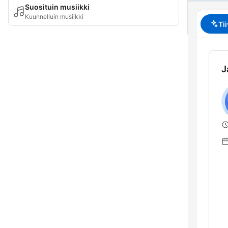
Suosituin musiikki
Kuunnelluin musiikki
Ti
J