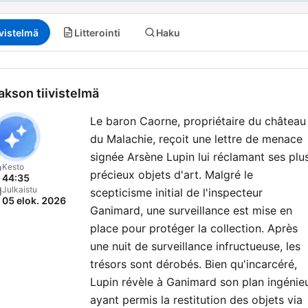
mystères. Immergez-vous
dans l'intrigue, alors que n
ivistelmä
Litterointi
Haku
explorons les dédales du c
et de la justice.
akson tiivistelmä
Crimes • Histoires Vraies e
un podcast produit par
Le baron Caorne, propriétaire du château
MINUIT
.
du Malachie, reçoit une lettre de menace
signée Arsène Lupin lui réclamant ses plu
Kesto
précieux objets d'art. Malgré le
⭐️ Abonnez-vous à MINUIT
44:35
Julkaistu
scepticisme initial de l'inspecteur
pour profiter de tous les
05 elok. 2026
Ganimard, une surveillance est mise en
podcasts Minuit en intégral
place pour protéger la collection. Après
sans publicité. 👉
une nuit de surveillance infructueuse, les
https://m.audiomeans.fr/s/
trésors sont dérobés. Bien qu'incarcéré,
pSlDfzMx
Lupin révèle à Ganimard son plan ingénie
ayant permis la restitution des objets via