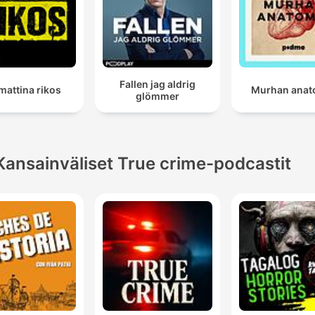
Fallen jag aldrig
attina rikos
Murhan anat
glömmer
Kansainväliset True crime-podcastit