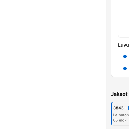
Luvu
Jaksot
-
3843
05 elok.
K