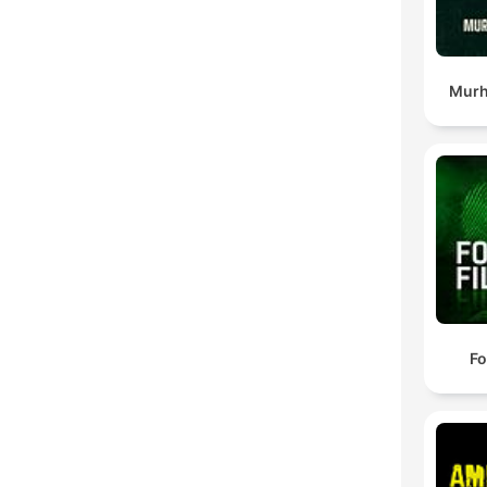
Murh
Fo