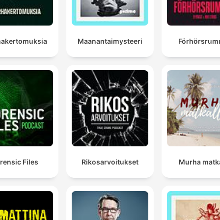
akertomuksia
Maanantaimysteeri
Förhörsrum
rensic Files
Rikosarvoitukset
Murha matka