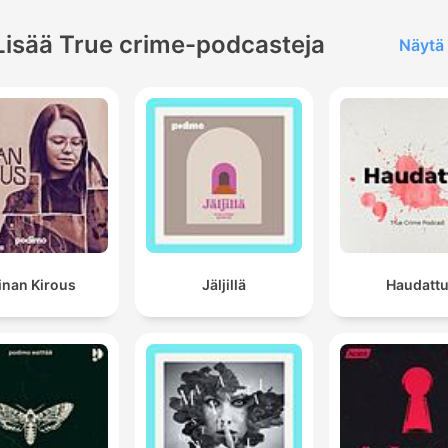
C'est simple comme Lupin.
00:36:00 · Lupin conclut en expliquant la simplicité apparent
Lisää True crime-podcasteja
Näytä 
son plan complexe pour dévaliser le château.
« Je n'assisterai pas à mon procès. »
00:41:01 · Lupin affirme avec arrogance son refus de particip
aux procédures judiciaires qui le concernent.
inan Kirous
Jäljillä
Haudatt