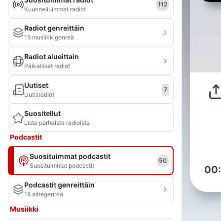
112
Kuunnelluimmat radiot
Radiot genreittäin
15 musiikkigenreä
Radiot alueittain
Paikalliset radiot
Uutiset
7
Uutisradiot
Suositellut
Lista parhaista radioista
Podcastit
Suosituimmat podcastit
50
Suosituimmat podcastit
00
Podcastit genreittäin
18 aihegenreä
Musiikki