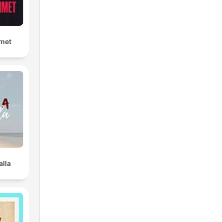
met
lla