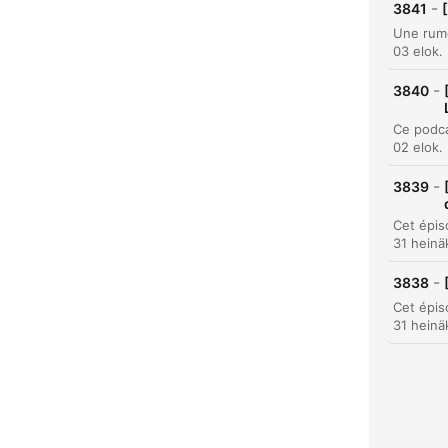
-
3841
Koho
03 elok.
-
3840
02 elok.
-
3839
31 heinä
-
3838
31 heinä