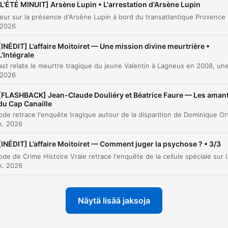
[L'ÉTÉ MINUIT] Arsène Lupin • L'arrestation d'Arsène Lupin
kohdat
Une rumeur sur la présence d'Arsène Lupin à b
 2026
Il regarda la signature. Arsène Lupin. Stupéfait, il lut.
[INÉDIT] L’affaire Moitoiret — Une mission divine meurtrière •
00:04:28 · Ce moment marque le début de l'angoisse du baro
L'Intégrale
suite à la réception d'une lettre signée par le célèbre voleur.
 2026
Le bateau disparut, les rubens enlevés, les tapisseries
[FLASHBACK] Jean-Claude Douliéry et Béatrice Faure — Les aman
du Cap Canaille
décrochées, les vitrines vidées de leurs bijoux.
00:19:18 · Cette phrase décrit l'ampleur du pillage subi par le
k. 2026
baron au matin.
[INÉDIT] L’affaire Moitoiret — Comment juger la psychose ? • 3/3
Cet épisode de Crime Histoire Vraie retrace l'enquête de la cellule spéciale sur le parcours criminel de Stéphane Moitoiret et Noëlla Ego. À t
Arsène Lupin ne laisse jamais rien derrière lui. Il n'y a
k. 2026
pas de hasard avec Arsène Lupin.
00:22:24 · Ganimard exprime sa conviction que le crime est
Näytä lisää jaksoja
l'œuvre du célèbre voleur malgré sa présence en prison.