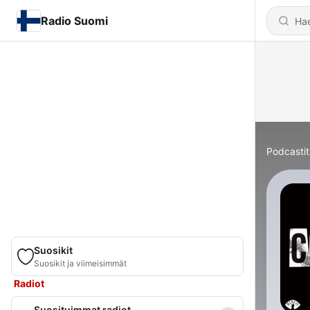
Radio Suomi
Podcastit
Suosikit
Suosikit ja viimeisimmät
Radiot
Suosituimmat radiot