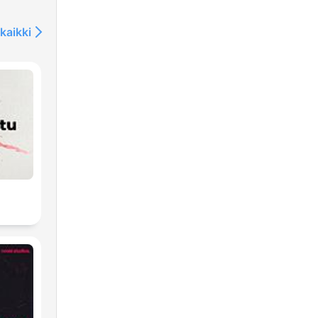
e de
kaikki
er
u