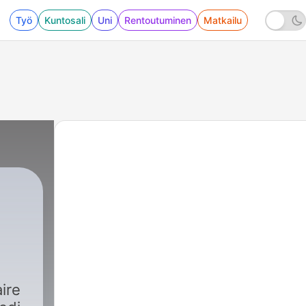
Työ
Kuntosali
Uni
Rentoutuminen
Matkailu
s
ire