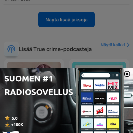
Näytä lisää jaksoja
Näytä kaikki
Lisää True crime-podcasteja
Piinan Kirous
Jäljillä