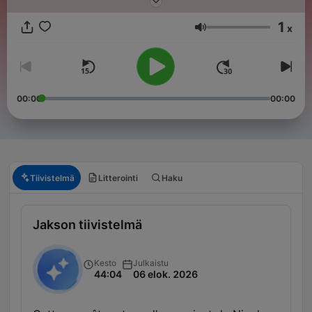
1
x
Äänenvoimakkuus
00:00
00:00
Tiivistelmä
Litterointi
Haku
Jakson tiivistelmä
Kesto
Julkaistu
44:04
06 elok. 2026