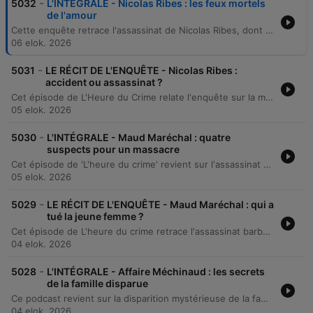
-
5032
L'INTÉGRALE - Nicolas Ribes : les feux mortels
de l'amour
Cette enquête retrace l'assassinat de Nicolas Ribes, dont le corps a été retrouvé carbonisé dans une voiture à Lacanau. Initialement perçu comme un accident, l'examen technique et les blessures de la victime ont révélé un crime prémédité impliquant Francis Huguel, qui a utilisé ses compétences de tireur et de pompier pour tenter de maquiller le meurtre. L'épisode explore les détails du mode opératoire, les aveux du suspect motivé par la jalousie, ainsi que les contradictions entourant l'enquête. Le récit aborde également le profil psychologique de l'accusé et les attentes entourant son procès aux Assises prévu pour 2026.
06 elok. 2026
-
5031
LE RÉCIT DE L'ENQUÊTE - Nicolas Ribes :
accident ou assassinat ?
Cet épisode de L'Heure du Crime relate l'enquête sur la mort de Nicolas Ribes, retrouvé carbonisé dans sa voiture à Lacanau en mars 2023. Initialement perçu comme un accident de la route, l'examen minutieux des preuves — présence de douilles de 9 mm, traces d'un accélérant et blessures par balle — a révélé une mise en scène criminelle complexe. L'enquête a permis d'identifier Francis Huguel, un tireur sportif dont l'épouse entretenait une liaison avec la victime. Le suspect a fini par avouer avoir percuté le véhicule de son rival avant de lui tirer dessus et d'enflammer l'habitacle pour masquer son crime, illustrant un acte de jalousie extrême et prémédité.
05 elok. 2026
-
5030
L'INTÉGRALE - Maud Maréchal : quatre
suspects pour un massacre
Cet épisode de 'L'heure du crime' revient sur l'assassinat barbare de Maud Maréchal, une jeune femme brûlée vive à Melun en 2013. À travers les témoignages d'experts et de proches, le récit détaille la violence extrême du crime, les premières constatations médicales et les pistes d'enquête explorées par la brigade criminelle. L'enquête s'est concentrée sur l'entourage amoureux de la victime, évoquant plusieurs suspects potentiels malgré l'absence de preuves matérielles directes. Le dossier, désormais transféré au pôle Cold Cases de Nanterre, continue d'évoquer les espoirs liés aux nouvelles expertises ADN et l'impact possible de substances psychodysleptiques sur la violence de l'acte.
05 elok. 2026
-
5029
LE RÉCIT DE L'ENQUÊTE - Maud Maréchal : qui a
tué la jeune femme ?
Cet épisode de L'heure du crime retrace l'assassinat barbare de Maud Maréchal, une jeune femme de 20 ans brûlée vive à Lagny-sur-Marne en mai 2013. L'enquête explore les détails macabres de la scène de crime et les multiples pistes explorées par la brigade criminelle de Versailles, allant du harcèlement par un individu surnommé le Gitan à l'implication d'anciens prétendants ou d'un ami proche de la famille. Malgré des années d'investigations, des gardes à vue et l'analyse de traces ADN, l'auteur du crime n'a jamais été identifié. L'émission revient sur la frustration des enquêteurs face à l'absence de preuves matérielles définitives et sur l'impact durable de ce drame qui a inspiré le film La Nuit du 12.
04 elok. 2026
-
5028
L'INTÉGRALE - Affaire Méchinaud : les secrets
de la famille disparue
Ce podcast revient sur la disparition mystérieuse de la famille Méchineau en France en 1972, où un couple et leurs deux enfants se sont volatilisés sans laisser de trace. L'enquête explore les hypothèses d'un accident dans la Charente ou d'un crime familial lié à la jalousie de Jacques Méchineau envers l'infidélité de son épouse. L'épisode détaille les différentes pistes, notamment l'hypothèse d'un crime passionnel ou l'implication d'un amant, ainsi que les récentes recherches de terrain. Malgré des découvertes de restes humains ou de véhicules qui n'ont pas encore permis de résoudre l'affaire, les experts et avocats soulignent que la découverte de la voiture familiale reste la clé pour faire progresser ce cold case.
04 elok. 2026