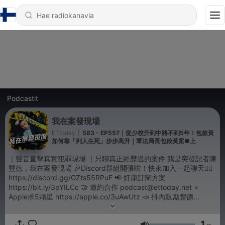
Podcastit
我在案發現場
ETtoday
|
583 - EP557｜從少校升到中將不到5年！包啟黃
如何靠「判人生死」步步高升｜軍法局長包啟黃案●上
｜聲音直擊真實犯罪現場 ｜只聊真正經歷過的案件 我是突發記者陳
豐德，我在案發現場 🎉Discord群組開張啦！快來加入一起聊天👉🏻
https://discord.gg/GZts55RPuF 📢 好康訂閱方案
https://bit.ly/3pYILCc 🤝 邀約合作 podcast@ettoday.net ⭐
Apple求5顆星 https://apple.co/3uAwUtz 📣 抖內鼓勵豐德
https://bit.ly/2SK5P9G 🙋‍♂️ 來ig找我 https://bit.ly/2GCrgE6 🙋‍♂️ FB
也有 https://bit.ly/3ePgNCj 📹 YT影音版 https://bit.ly/3pHj2Nn -
1