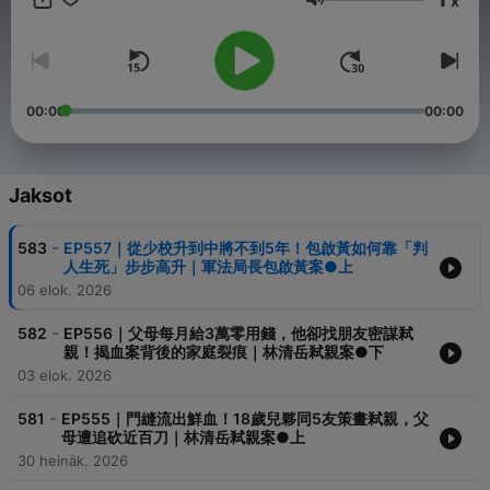
x
- Hosting provided by
SoundOn
Äänenvoimakkuus
00:00
00:00
Jaksot
-
583
EP557｜從少校升到中將不到5年！包啟黃如何靠「判
人生死」步步高升｜軍法局長包啟黃案●上
06 elok. 2026
-
582
EP556｜父母每月給3萬零用錢，他卻找朋友密謀弒
親！揭血案背後的家庭裂痕｜林清岳弒親案●下
03 elok. 2026
-
581
EP555｜門縫流出鮮血！18歲兒夥同5友策畫弒親，父
母遭追砍近百刀｜林清岳弒親案●上
30 heinäk. 2026