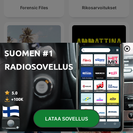
Forensic Files
Rikosarvoitukset
Murha matkalla
Ammattina rikos
LATAA SOVELLUS