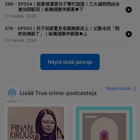
-
580
EP554｜殺妻後還要兒子幫忙說謊！三大減刑理由全
被法院駁回｜板橋捅妻伴屍案●下
27 heinäk. 2026
-
579
EP553｜兒子回家驚見母親陳屍床上！父親冷回「我
把你媽殺了」｜板橋捅妻伴屍案●上
23 heinäk. 2026
Näytä lisää jaksoja
Näytä kaikki
Lisää True crime-podcasteja