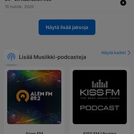
15 huhtik. 2020
Näytä lisää jaksoja
Näytä kaikki
Lisää Musiikki-podcasteja
Alem FM
KISS FM Ukraine