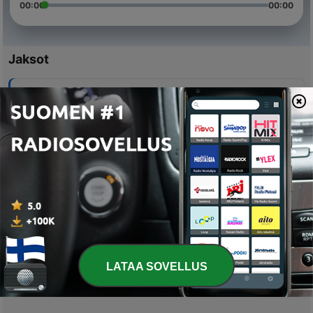
00:00
00:00
Jaksot
-
5
Is This What a Worship Leader Does?
19 maalisk. 2020
-
4
In The Morning
03 tammik. 2020
-
3
The Album I Never Released
24 huhtik. 2019
-
2
The Beginning
04 huhtik. 2019
LATAA SOVELLUS
-
1
31/31 Introduction
20 maalisk. 2019