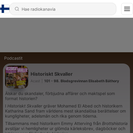
Podcastit
Historiskt Skvaller
Acast
|
101 - 98. Blodsgrevinnan Elisabeth Báthory
Älskar du skandaler, förbjudna affärer och maktspel som
format historien?
I
Historiskt Skvaller
gräver Mohamed El Abed och historikern
Katharina Sand fram världens mest skandalösa berättelser om
kungligheter, adelsmän och rika genom tiderna.
Tillsammans med historikern Emmy Atterving från
Brottshistoria
avslöjar vi hemligheter ur glömda kärleksbrev, dagböcker och