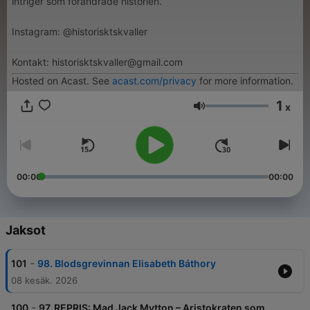
intriger som förändrade historien.
Instagram: @historisktskvaller
Kontakt: historisktskvaller@gmail.com
Hosted on Acast. See
acast.com/privacy
for more information.
1
x
Äänenvoimakkuus
00:00
00:00
Jaksot
-
101
98. Blodsgrevinnan Elisabeth Báthory
08 kesäk. 2026
-
100
97. REPRIS: Mad Jack Mytton – Aristokraten som