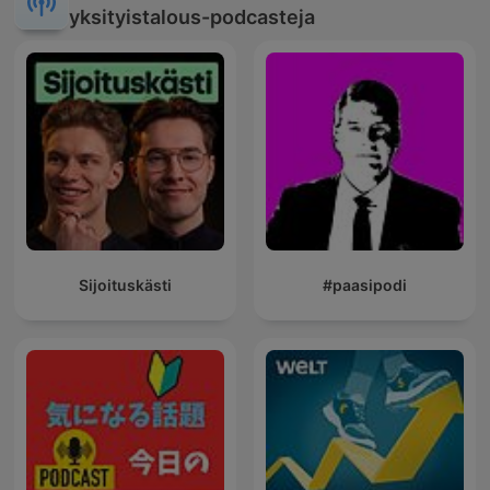
yksityistalous-podcasteja
Sijoituskästi
#paasipodi