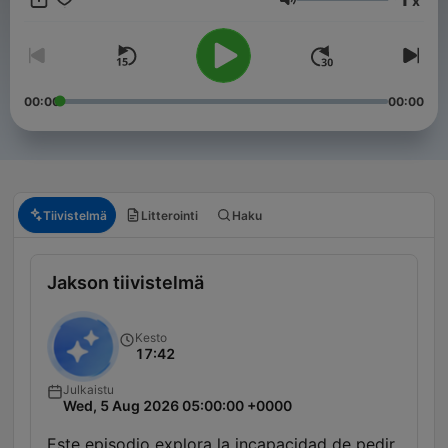
x
Emprendedores es el podcast de Negocios más escuchado del
Äänenvoimakkuus
mundo.
00:00
00:00
Tiivistelmä
Litterointi
Haku
Jakson tiivistelmä
Kesto
17:42
Julkaistu
Wed, 5 Aug 2026 05:00:00 +0000
Este episodio explora la incapacidad de pedir