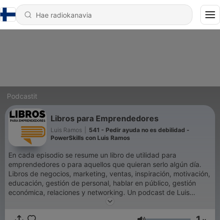
Podcastit
Libros para Emprendedores
Luis Ramos
|
541 - Pedir ayuda no es debilidad -
PowerSkills con Luis Ramos
En cada episodio se resume un libro de utilidad para
emprendedores o para aquellos que quieran serlo algún día.
Libros de negocios, marketing, ventas, inspiración, motivación,
educación, gestión de personal, hablar en público, gestión
económica, relaciones y networking. Un podcast de Luis
Ramos, emprendedor, empresario y experto en Marca
Personal.Con más de 120 millones de descargas, Libros para
1