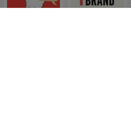
Think Fast Talk Smart:
Communication
STORIE DI BRAND
Techniques
Kamufláž
Contas-Poupança