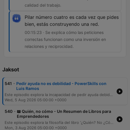
calidad del trabajo.
Pilar número cuatro es cada vez que pides
bien, estás construyendo una red.
00:15:23 · Se explica cómo las peticiones
correctas funcionan como una inversión en
relaciones y reciprocidad.
Jaksot
-
541
Pedir ayuda no es debilidad - PowerSkills con
Luis Ramos
Este episodio explora la incapacidad de pedir ayuda debido al miedo a parecer incompetente, analizando cómo este hábito afecta los resultados y la identidad profesional. Se desmitifica la idea de que la autosuficiencia es una virtud en el trabajo, proponiendo un enfoque hacia la eficiencia. Asimismo, se detallan los cuatro pilares fundamentales para aprender a pedir ayuda de manera profesional, enfatizando que la eficacia reside en el resultado y no en el esfuerzo solitario. El episodio concluye con la promoción de la newsletter 'Pasa a la Acción'.
Wed, 5 Aug 2026 05:00:00 +0000
-
540
📖 Quién, no cómo - Un Resumen de Libros para
Emprendedores
Este episodio explora la filosofía del libro '¿Quién? No ¿Cómo?' de Dan Sullivan y Ben Hardy, que propone dejar de intentar resolver todo individualmente para escalar negocios. A través de ejemplos como Michael Jordan y el emprendedor de sandías, se ilustra cómo delegar en las personas adecuadas permite un crecimiento exponencial frente al esfuerzo propio. Se analiza la transición mental necesaria para superar la procrastinación y aumentar la productividad mediante la delegación de tareas técnicas. El episodio profundiza en la importancia de rodearse de personas que aporten valor, la economía del tiempo y consejos prácticos para identificar tareas que drenan energía, permitiendo al líder enfocarse en su propósito único.
Mon, 3 Aug 2026 05:00:00 +0000