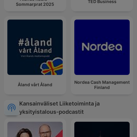
TED Business
Sommarprat 2025
Nordea Cash Management
Åland vårt Åland
Finland
Kansainväliset Liiketoiminta ja
yksityistalous-podcastit